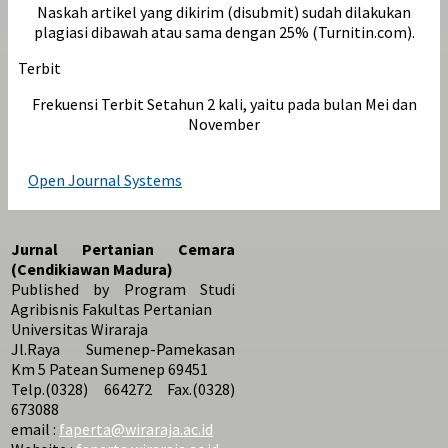
Naskah artikel yang dikirim (disubmit) sudah dilakukan
plagiasi dibawah atau sama dengan 25% (Turnitin.com).
Terbit
Frekuensi Terbit Setahun 2 kali, yaitu pada bulan Mei dan
November
Open Journal Systems
Jurnal Pertanian Cemara
(Cendikiawan Madura)
Published by Program Studi
Agribisnis Fakultas Pertanian
Universitas Wiraraja
Jl.Raya Sumenep-Pamekasan
Km 5 Patean Sumenep 69451
Telp.(0328) 664272 Fax.(0328)
673088
email :
faperta@wiraraja.ac.id