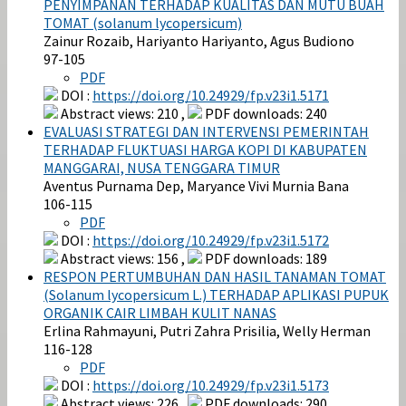
PENYIMPANAN TERHADAP KUALITAS DAN MUTU BUAH
TOMAT (solanum lycopersicum)
Zainur Rozaib, Hariyanto Hariyanto, Agus Budiono
97-105
PDF
DOI :
https://doi.org/10.24929/fp.v23i1.5171
Abstract views: 210 ,
PDF downloads: 240
EVALUASI STRATEGI DAN INTERVENSI PEMERINTAH
TERHADAP FLUKTUASI HARGA KOPI DI KABUPATEN
MANGGARAI, NUSA TENGGARA TIMUR
Aventus Purnama Dep, Maryance Vivi Murnia Bana
106-115
PDF
DOI :
https://doi.org/10.24929/fp.v23i1.5172
Abstract views: 156 ,
PDF downloads: 189
RESPON PERTUMBUHAN DAN HASIL TANAMAN TOMAT
(Solanum lycopersicum L.) TERHADAP APLIKASI PUPUK
ORGANIK CAIR LIMBAH KULIT NANAS
Erlina Rahmayuni, Putri Zahra Prisilia, Welly Herman
116-128
PDF
DOI :
https://doi.org/10.24929/fp.v23i1.5173
Abstract views: 226 ,
PDF downloads: 290