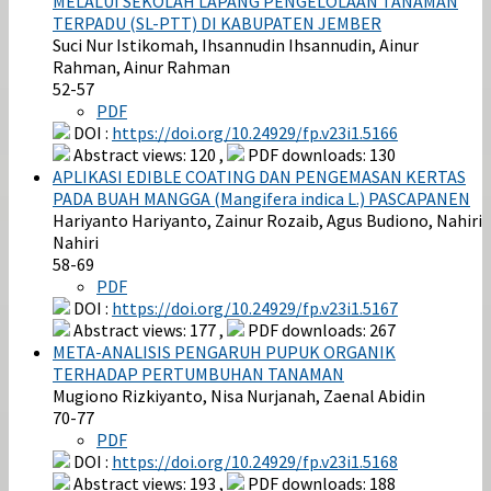
MELALUI SEKOLAH LAPANG PENGELOLAAN TANAMAN
TERPADU (SL-PTT) DI KABUPATEN JEMBER
Suci Nur Istikomah, Ihsannudin Ihsannudin, Ainur
Rahman, Ainur Rahman
52-57
PDF
DOI :
https://doi.org/10.24929/fp.v23i1.5166
Abstract views: 120 ,
PDF downloads: 130
APLIKASI EDIBLE COATING DAN PENGEMASAN KERTAS
PADA BUAH MANGGA (Mangifera indica L.) PASCAPANEN
Hariyanto Hariyanto, Zainur Rozaib, Agus Budiono, Nahiri
Nahiri
58-69
PDF
DOI :
https://doi.org/10.24929/fp.v23i1.5167
Abstract views: 177 ,
PDF downloads: 267
META-ANALISIS PENGARUH PUPUK ORGANIK
TERHADAP PERTUMBUHAN TANAMAN
Mugiono Rizkiyanto, Nisa Nurjanah, Zaenal Abidin
70-77
PDF
DOI :
https://doi.org/10.24929/fp.v23i1.5168
Abstract views: 193 ,
PDF downloads: 188