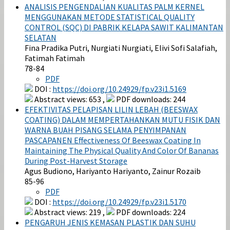
ANALISIS PENGENDALIAN KUALITAS PALM KERNEL
MENGGUNAKAN METODE STATISTICAL QUALITY
CONTROL (SQC) DI PABRIK KELAPA SAWIT KALIMANTAN
SELATAN
Fina Pradika Putri, Nurgiati Nurgiati, Elivi Sofi Salafiah,
Fatimah Fatimah
78-84
PDF
DOI :
https://doi.org/10.24929/fp.v23i1.5169
Abstract views: 653 ,
PDF downloads: 244
EFEKTIVITAS PELAPISAN LILIN LEBAH (BEESWAX
COATING) DALAM MEMPERTAHANKAN MUTU FISIK DAN
WARNA BUAH PISANG SELAMA PENYIMPANAN
PASCAPANEN Effectiveness Of Beeswax Coating In
Maintaining The Physical Quality And Color Of Bananas
During Post-Harvest Storage
Agus Budiono, Hariyanto Hariyanto, Zainur Rozaib
85-96
PDF
DOI :
https://doi.org/10.24929/fp.v23i1.5170
Abstract views: 219 ,
PDF downloads: 224
PENGARUH JENIS KEMASAN PLASTIK DAN SUHU