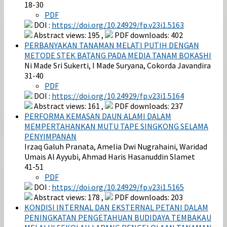
18-30
PDF
DOI :
https://doi.org/10.24929/fp.v23i1.5163
Abstract views: 195 ,
PDF downloads: 402
PERBANYAKAN TANAMAN MELATI PUTIH DENGAN
METODE STEK BATANG PADA MEDIA TANAM BOKASHI
Ni Made Sri Sukerti, I Made Suryana, Cokorda Javandira
31-40
PDF
DOI :
https://doi.org/10.24929/fp.v23i1.5164
Abstract views: 161 ,
PDF downloads: 237
PERFORMA KEMASAN DAUN ALAMI DALAM
MEMPERTAHANKAN MUTU TAPE SINGKONG SELAMA
PENYIMPANAN
Irzaq Galuh Pranata, Amelia Dwi Nugrahaini, Waridad
Umais Al Ayyubi, Ahmad Haris Hasanuddin Slamet
41-51
PDF
DOI :
https://doi.org/10.24929/fp.v23i1.5165
Abstract views: 178 ,
PDF downloads: 203
KONDISI INTERNAL DAN EKSTERNAL PETANI DALAM
PENINGKATAN PENGETAHUAN BUDIDAYA TEMBAKAU