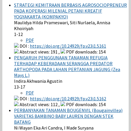
STRATEGI KEMITRAAN BERBASIS AGROSOCIOPRENEUR
PADA KOPERASI MILENIAL PETANI KREATIF
YOGYAKARTA (KOMPAKYO)
Maulidya Hilda Prameswari, Siti Nurlaela, Annisa
Khoiriyah
1-12
PDF
DOI :
https://doi.org/10.24929/fp.v23i1.5161
Abstract views: 191 ,
PDF downloads: 154
PENGARUH PENGGUNAAN TANAMAN REFUGIA
TERHADAP KEBERADAAN SERANGGA PREDATOR
ARTHOPODA PADA LAHAN PERTANIAN JAGUNG (Zea
Mays L.)
Indira Akhwania Agustin
13-17
PDF
DOI :
https://doi.org/10.24929/fp.v23i1.5162
Abstract views: 112 ,
PDF downloads: 154
PERBANYAKAN TANAMAN BOUGENVIL (Bougainvillea)
VARIETAS BAMBINO BABY LAUREN DENGAN STEK
BATANG
Ni Wayan Eka Ari Candra, I Made Suryana