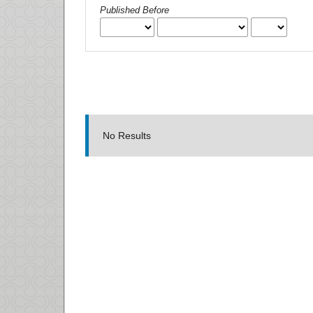
Published Before
No Results