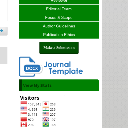
Reviewer
Editorial Team
Focus & Scope
Author Guidelines
ch
Publication Ethics
Make a Submission
View My Stats