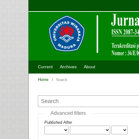
Current
Archives
About
Home
/
Search
Advanced filters
Published After