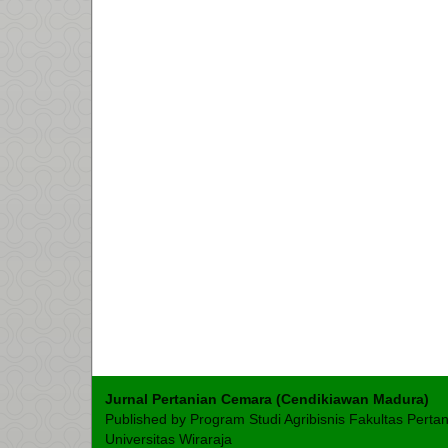
Jurnal Pertanian Cemara (Cendikiawan Madura)
Published by Program Studi Agribisnis Fakultas Perta
Universitas Wiraraja