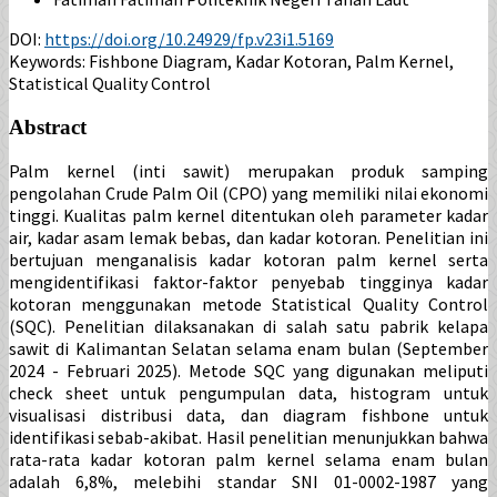
DOI:
https://doi.org/10.24929/fp.v23i1.5169
Keywords:
Fishbone Diagram, Kadar Kotoran, Palm Kernel,
Statistical Quality Control
Abstract
Palm kernel (inti sawit) merupakan produk samping
pengolahan Crude Palm Oil (CPO) yang memiliki nilai ekonomi
tinggi. Kualitas palm kernel ditentukan oleh parameter kadar
air, kadar asam lemak bebas, dan kadar kotoran. Penelitian ini
bertujuan menganalisis kadar kotoran palm kernel serta
mengidentifikasi faktor-faktor penyebab tingginya kadar
kotoran menggunakan metode Statistical Quality Control
(SQC). Penelitian dilaksanakan di salah satu pabrik kelapa
sawit di Kalimantan Selatan selama enam bulan (September
2024 - Februari 2025). Metode SQC yang digunakan meliputi
check sheet untuk pengumpulan data, histogram untuk
visualisasi distribusi data, dan diagram fishbone untuk
identifikasi sebab-akibat. Hasil penelitian menunjukkan bahwa
rata-rata kadar kotoran palm kernel selama enam bulan
adalah 6,8%, melebihi standar SNI 01-0002-1987 yang