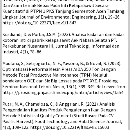
Dan Asam Lemak Bebas Pada Inti Kelapa Sawit Secara
Kuantitatif di PTPN 1 PKS Tanjung Seumentoh Aceh Tamiang.
Lingkar: Journal of Environmental Engineering, 1(1), 19–26.
https://doi.org/10.22373/ljee.v1i1.847
Kusdiandi, D. & Purba, J.S.M. (2023). Analisa kadar air dan kadar
kotoran inti di pabrik kelapa sawit Aek Nabara Selatan PT.
Perkebunan Nusantara III, Jurnal Teknologi, Informasi dan
Industri, 4(1), 78–86.
Maulana, S., Setijogiarto, N. E., Yuwono, B., & Noval, R. (2023).
Optimalisasi Performa Mesin Press AIDA 250 Ton Dengan
Metode Total Productive Maintenance (TPM) Melalui
pendekatan OEE dan Six Big Losses pada PT. XYZ. Prosiding
Seminar Nasional Teknik Mesin, 13(1), 339–349. Retrieved from
https://prosiding.pnj.ac.id/index.php/sntm/article/view/1554
Putri, M. A., Chameloza, C., & Anggriani, R. (2021). Analisis
Pengendalian Kualitas Produk Pengalengan Ikan Dengan
Metode Statistical Quality Control (Studi Kasus: Pada CV.
Pasific Harvest). Food Technology and Halal Science Journal,
4(2), 109–123. https://doi.org/10.22219/fths.v4i2.15603