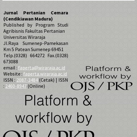
Jurnal Pertanian Cemara
(Cendikiawan Madura)
Published by Program Studi
Agribisnis Fakultas Pertanian
Universitas Wiraraja
Jl.Raya Sumenep-Pamekasan
Km 5 Patean Sumenep 69451
Telp.(0328) 664272 Fax.(0328)
673088
email :
faperta@wiraraja.ac.id
Website :
faperta.wiraraja.ac.id
ISSN :
2087-3484
(Cetak) | ISSN
:
2460-8947
(Online)