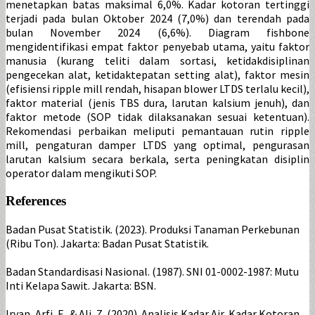
menetapkan batas maksimal 6,0%. Kadar kotoran tertinggi
terjadi pada bulan Oktober 2024 (7,0%) dan terendah pada
bulan November 2024 (6,6%). Diagram fishbone
mengidentifikasi empat faktor penyebab utama, yaitu faktor
manusia (kurang teliti dalam sortasi, ketidakdisiplinan
pengecekan alat, ketidaktepatan setting alat), faktor mesin
(efisiensi ripple mill rendah, hisapan blower LTDS terlalu kecil),
faktor material (jenis TBS dura, larutan kalsium jenuh), dan
faktor metode (SOP tidak dilaksanakan sesuai ketentuan).
Rekomendasi perbaikan meliputi pemantauan rutin ripple
mill, pengaturan damper LTDS yang optimal, pengurasan
larutan kalsium secara berkala, serta peningkatan disiplin
operator dalam mengikuti SOP.
References
Badan Pusat Statistik. (2023). Produksi Tanaman Perkebunan
(Ribu Ton). Jakarta: Badan Pusat Statistik.
Badan Standardisasi Nasional. (1987). SNI 01-0002-1987: Mutu
Inti Kelapa Sawit. Jakarta: BSN.
Irvan, Arfi, F., & Ali, Z. (2020). Analisis Kadar Air, Kadar Kotoran,