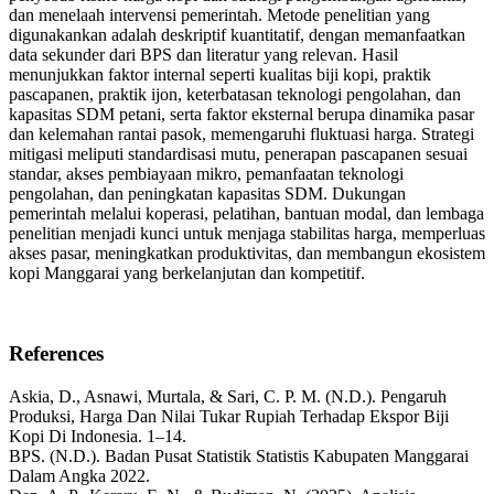
dan menelaah intervensi pemerintah. Metode penelitian yang
digunakankan adalah deskriptif kuantitatif, dengan memanfaatkan
data sekunder dari BPS dan literatur yang relevan. Hasil
menunjukkan faktor internal seperti kualitas biji kopi, praktik
pascapanen, praktik ijon, keterbatasan teknologi pengolahan, dan
kapasitas SDM petani, serta faktor eksternal berupa dinamika pasar
dan kelemahan rantai pasok, memengaruhi fluktuasi harga. Strategi
mitigasi meliputi standardisasi mutu, penerapan pascapanen sesuai
standar, akses pembiayaan mikro, pemanfaatan teknologi
pengolahan, dan peningkatan kapasitas SDM. Dukungan
pemerintah melalui koperasi, pelatihan, bantuan modal, dan lembaga
penelitian menjadi kunci untuk menjaga stabilitas harga, memperluas
akses pasar, meningkatkan produktivitas, dan membangun ekosistem
kopi Manggarai yang berkelanjutan dan kompetitif.
References
Askia, D., Asnawi, Murtala, & Sari, C. P. M. (N.D.). Pengaruh
Produksi, Harga Dan Nilai Tukar Rupiah Terhadap Ekspor Biji
Kopi Di Indonesia. 1–14.
BPS. (N.D.). Badan Pusat Statistik Statistis Kabupaten Manggarai
Dalam Angka 2022.