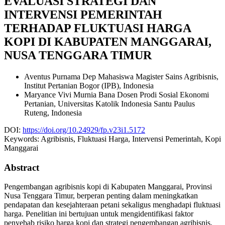
EVALUASI STRATEGI DAN
INTERVENSI PEMERINTAH
TERHADAP FLUKTUASI HARGA
KOPI DI KABUPATEN MANGGARAI,
NUSA TENGGARA TIMUR
Aventus Purnama Dep
Mahasiswa Magister Sains Agribisnis,
Institut Pertanian Bogor (IPB), Indonesia
Maryance Vivi Murnia Bana
Dosen Prodi Sosial Ekonomi
Pertanian, Universitas Katolik Indonesia Santu Paulus
Ruteng, Indonesia
DOI:
https://doi.org/10.24929/fp.v23i1.5172
Keywords:
Agribisnis, Fluktuasi Harga, Intervensi Pemerintah, Kopi
Manggarai
Abstract
Pengembangan agribisnis kopi di Kabupaten Manggarai, Provinsi
Nusa Tenggara Timur, berperan penting dalam meningkatkan
pendapatan dan kesejahteraan petani sekaligus menghadapi fluktuasi
harga. Penelitian ini bertujuan untuk mengidentifikasi faktor
penyebab risiko harga kopi dan strategi pengembangan agribisnis,