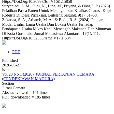
Https://Doi.Org/10.30997/Jsh.V16i1.15858
Suryaniadi, S. M., Putu, N., Lina, M., Priyana, & Okta, I. P. (2023).
Pelatihan Pasca Panen Untuk Meningkatkan Kualitas Citarasa Kopi
Robusta Di Desa Pucaksari, Buleleng Sagung. 9(1), 51–58.
Zakariaa, S. A., Arhamb, M. A., & Badu, R. S. (2024). Pengaruh
Modal Usaha, Lama Usaha Dan Lokasi Usaha Terhadap
Pendapatan Usaha Mikro Kecil Menengah Makanan Dan Minuman
Di Kota Gorontalo. Jurnal Mahasiswa Akuntansi, 17(1), 111.
Https://Doi.Org/10.52353/Ama.V17i1.634
PDF
Published
2026-05-27
Issue
Vol 23 No 1 (2026): JURNAL PERTANIAN CEMARA
(CENDEKIAWAN MADURA)
Section
Jurnal Cemara
Abstract viewed = 151 times
PDF downloaded = 185 times