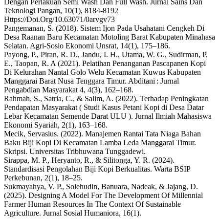
Dengan Perlakuan Semi Wash Dan Full Wash. Jurnal Sains Dan
Teknologi Pangan, 10(1), 8184-8192
Https://Doi.Org/10.63071/0arvgv73
Pangemanan, S. (2018). Sistem Ijon Pada Usahatani Cengkeh Di
Desa Raanan Baru Kecamatan Motoling Barat Kabupaten Minahasa
Selatan. Agri-Sosio Ekonomi Unsrat, 14(1), 175–186.
Payong, P., Piran, R. D., Jandu, I. H., Utama, W. G., Sudirman, P.
E., Taopan, R. A (2021). Pelatihan Penanganan Pascapanen Kopi
Di Kelurahan Nantal Golo Welu Kecamatan Kuwus Kabupaten
Manggarai Barat Nusa Tenggara Timur. Abditani : Jurnal
Pengabdian Masyarakat 4, 4(3), 162–168.
Rahmah, S., Satria, C., & Salim, A. (2022). Terhadap Peningkatan
Pendapatan Masyarakat ( Studi Kasus Petani Kopi di Desa Datar
Lebar Kecamatan Semende Darat ULU ). Jurnal Ilmiah Mahasiswa
Ekonomi Syariah, 2(1), 163–168.
Mecik, Servasius. (2022). Manajemen Rantai Tata Niaga Bahan
Baku Biji Kopi Di Kecamatan Lamba Leda Manggarai Timur.
Skripsi. Universitas Tribhuwana Tunggadewi.
Sirappa, M. P., Heryanto, R., & Silitonga, Y. R. (2024).
Standardisasi Pengolahan Biji Kopi Berkualitas. Warta BSIP
Perkebunan, 2(1), 18–25.
Sukmayahya, V. P., Solehudin, Banuara, Nadeak, & Jajang, D.
(2025). Designing A Model For The Development Of Millennial
Farmer Human Resources In The Context Of Sustainable
Agriculture. Jurnal Sosial Humaniora, 16(1).