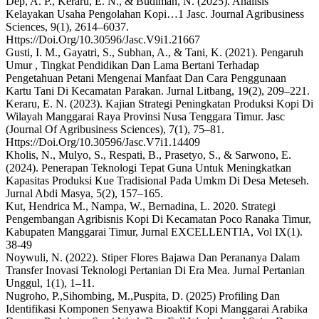
Dep, A. P., Keraru, E. N., & Budiman, N. (2025). Analisis
Kelayakan Usaha Pengolahan Kopi…1 Jasc. Journal Agribusiness
Sciences, 9(1), 2614–6037.
Https://Doi.Org/10.30596/Jasc.V9i1.21667
Gusti, I. M., Gayatri, S., Subhan, A., & Tani, K. (2021). Pengaruh
Umur , Tingkat Pendidikan Dan Lama Bertani Terhadap
Pengetahuan Petani Mengenai Manfaat Dan Cara Penggunaan
Kartu Tani Di Kecamatan Parakan. Jurnal Litbang, 19(2), 209–221.
Keraru, E. N. (2023). Kajian Strategi Peningkatan Produksi Kopi Di
Wilayah Manggarai Raya Provinsi Nusa Tenggara Timur. Jasc
(Journal Of Agribusiness Sciences), 7(1), 75–81.
Https://Doi.Org/10.30596/Jasc.V7i1.14409
Kholis, N., Mulyo, S., Respati, B., Prasetyo, S., & Sarwono, E.
(2024). Penerapan Teknologi Tepat Guna Untuk Meningkatkan
Kapasitas Produksi Kue Tradisional Pada Umkm Di Desa Meteseh.
Jurnal Abdi Masya, 5(2), 157–165.
Kut, Hendrica M., Nampa, W., Bernadina, L. 2020. Strategi
Pengembangan Agribisnis Kopi Di Kecamatan Poco Ranaka Timur,
Kabupaten Manggarai Timur, Jurnal EXCELLENTIA, Vol IX(1).
38-49
Noywuli, N. (2022). Stiper Flores Bajawa Dan Perananya Dalam
Transfer Inovasi Teknologi Pertanian Di Era Mea. Jurnal Pertanian
Unggul, 1(1), 1–11.
Nugroho, P.,Sihombing, M.,Puspita, D. (2025) Profiling Dan
Identifikasi Komponen Senyawa Bioaktif Kopi Manggarai Arabika