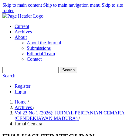
Skip to main content
Skip to main navigation menu
Skip to site
footer
Current
Archives
About
About the Journal
Submissions
Editorial Team
Contact
Search
Search
Register
Login
Home
/
Archives
/
Vol 23 No 1 (2026): JURNAL PERTANIAN CEMARA
(CENDEKIAWAN MADURA)
/
Jurnal Cemara