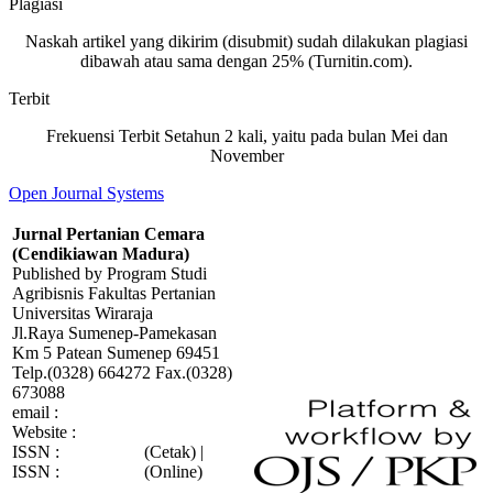
Plagiasi
Naskah artikel yang dikirim (disubmit) sudah dilakukan plagiasi
dibawah atau sama dengan 25% (Turnitin.com).
Terbit
Frekuensi Terbit Setahun 2 kali, yaitu pada bulan Mei dan
November
Open Journal Systems
Jurnal Pertanian Cemara
(Cendikiawan Madura)
Published by Program Studi
Agribisnis Fakultas Pertanian
Universitas Wiraraja
Jl.Raya Sumenep-Pamekasan
Km 5 Patean Sumenep 69451
Telp.(0328) 664272 Fax.(0328)
673088
email :
faperta@wiraraja.ac.id
Website :
faperta.wiraraja.ac.id
ISSN :
2087-3484
(Cetak) |
ISSN :
2460-8947
(Online)