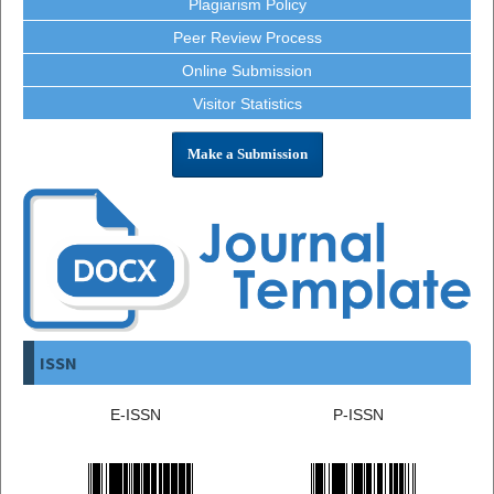
Plagiarism Policy
Peer Review Process
Online Submission
Visitor Statistics
Make a Submission
ISSN
E-ISSN
P-ISSN