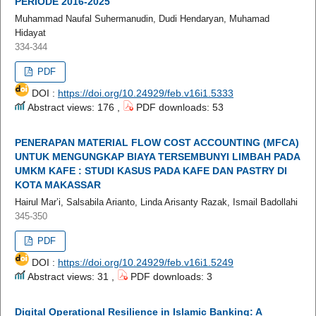
PERIODE 2016-2025
Muhammad Naufal Suhermanudin, Dudi Hendaryan, Muhamad
Hidayat
334-344
PDF
DOI :
https://doi.org/10.24929/feb.v16i1.5333
Abstract views: 176 ,
PDF downloads: 53
PENERAPAN MATERIAL FLOW COST ACCOUNTING (MFCA)
UNTUK MENGUNGKAP BIAYA TERSEMBUNYI LIMBAH PADA
UMKM KAFE : STUDI KASUS PADA KAFE DAN PASTRY DI
KOTA MAKASSAR
Hairul Mar’i, Salsabila Arianto, Linda Arisanty Razak, Ismail Badollahi
345-350
PDF
DOI :
https://doi.org/10.24929/feb.v16i1.5249
Abstract views: 31 ,
PDF downloads: 3
Digital Operational Resilience in Islamic Banking: A