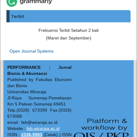
Terbit
Frekuensi Terbit Setahun 2 kali
(Maret dan September)
Open Journal Systems
PERFORMANCE : Jurnal
Bisnis & Akuntansi
Published by Fakultas Ekonomi
dan Bisnis
Universitas Wiraraja
Jl.Raya Sumenep-Pamekasan
Km 5 Patean Sumenep 69451
Telp.(0328) 673399 Fax.(0328)
673088
email : feb@wiraraja.ac.id
Website :
feb.wiraraja.ac.id
ISSN :
2338-9583
(Cetak) | ISSN