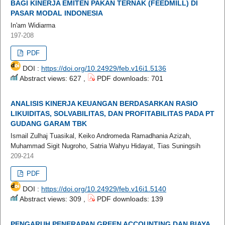
BAGI KINERJA EMITEN PAKAN TERNAK (FEEDMILL) DI
PASAR MODAL INDONESIA
In'am Widiarma
197-208
PDF
DOI :
https://doi.org/10.24929/feb.v16i1.5136
Abstract views: 627 ,
PDF downloads: 701
ANALISIS KINERJA KEUANGAN BERDASARKAN RASIO
LIKUIDITAS, SOLVABILITAS, DAN PROFITABILITAS PADA PT
GUDANG GARAM TBK
Ismail Zulhaj Tuasikal, Keiko Andromeda Ramadhania Azizah,
Muhammad Sigit Nugroho, Satria Wahyu Hidayat, Tias Suningsih
209-214
PDF
DOI :
https://doi.org/10.24929/feb.v16i1.5140
Abstract views: 309 ,
PDF downloads: 139
PENGARUH PENERAPAN GREEN ACCOUNTING DAN BIAYA