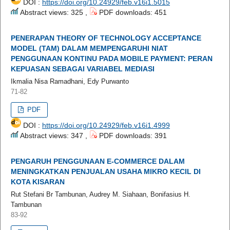
DOI :
https://doi.org/10.24929/feb.v16i1.5015
Abstract views: 325 ,
PDF downloads: 451
PENERAPAN THEORY OF TECHNOLOGY ACCEPTANCE
MODEL (TAM) DALAM MEMPENGARUHI NIAT
PENGGUNAAN KONTINU PADA MOBILE PAYMENT: PERAN
KEPUASAN SEBAGAI VARIABEL MEDIASI
Ikmalia Nisa Ramadhani, Edy Purwanto
71-82
PDF
DOI :
https://doi.org/10.24929/feb.v16i1.4999
Abstract views: 347 ,
PDF downloads: 391
PENGARUH PENGGUNAAN E-COMMERCE DALAM
MENINGKATKAN PENJUALAN USAHA MIKRO KECIL DI
KOTA KISARAN
Rut Stefani Br Tambunan, Audrey M. Siahaan, Bonifasius H.
Tambunan
83-92