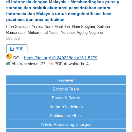
di Indonesia dengan Malaysia : Membandingkan prinsip,
standar, dan praktik akuntansi pemerintahan antara
Indonesia dan Malaysia untuk mengidentifikasi best
practices dan area perbaikan
Iffah Su'aidah, Yunisa Nurul Maulidah, Hani Sutiyani, Sulistia
Ramandani, Muhammad Yusuf, Yohanes Agung Nugroho
369-376
PDF
DOI :
https://doi.org/10.24929/feb.v16i1.5279
Abstract views: 27 ,
PDF downloads: 4
Reviewer
Editorial Team
Focus & Scope
Author Guidelines
Publication Ethics
Article Processing Charges