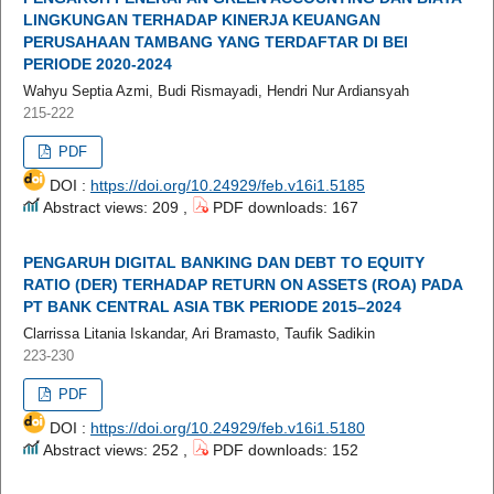
LINGKUNGAN TERHADAP KINERJA KEUANGAN
PERUSAHAAN TAMBANG YANG TERDAFTAR DI BEI
PERIODE 2020-2024
Wahyu Septia Azmi, Budi Rismayadi, Hendri Nur Ardiansyah
215-222
PDF
DOI :
https://doi.org/10.24929/feb.v16i1.5185
Abstract views: 209 ,
PDF downloads: 167
PENGARUH DIGITAL BANKING DAN DEBT TO EQUITY
RATIO (DER) TERHADAP RETURN ON ASSETS (ROA) PADA
PT BANK CENTRAL ASIA TBK PERIODE 2015–2024
Clarrissa Litania Iskandar, Ari Bramasto, Taufik Sadikin
223-230
PDF
DOI :
https://doi.org/10.24929/feb.v16i1.5180
Abstract views: 252 ,
PDF downloads: 152