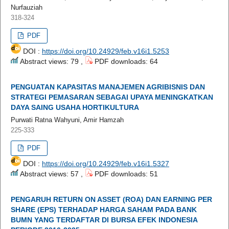
Nurfauziah
318-324
PDF
DOI :
https://doi.org/10.24929/feb.v16i1.5253
Abstract views: 79 ,
PDF downloads: 64
PENGUATAN KAPASITAS MANAJEMEN AGRIBISNIS DAN
STRATEGI PEMASARAN SEBAGAI UPAYA MENINGKATKAN
DAYA SAING USAHA HORTIKULTURA
Purwati Ratna Wahyuni, Amir Hamzah
225-333
PDF
DOI :
https://doi.org/10.24929/feb.v16i1.5327
Abstract views: 57 ,
PDF downloads: 51
PENGARUH RETURN ON ASSET (ROA) DAN EARNING PER
SHARE (EPS) TERHADAP HARGA SAHAM PADA BANK
BUMN YANG TERDAFTAR DI BURSA EFEK INDONESIA