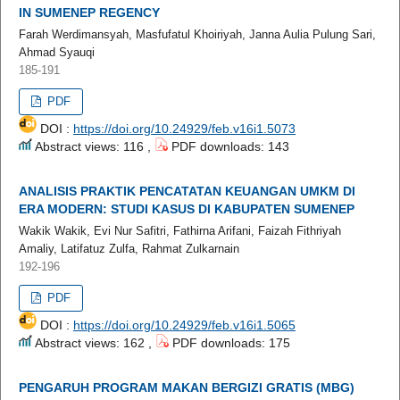
IN SUMENEP REGENCY
Farah Werdimansyah, Masfufatul Khoiriyah, Janna Aulia Pulung Sari,
Ahmad Syauqi
185-191
PDF
DOI :
https://doi.org/10.24929/feb.v16i1.5073
Abstract views: 116 ,
PDF downloads: 143
ANALISIS PRAKTIK PENCATATAN KEUANGAN UMKM DI
ERA MODERN: STUDI KASUS DI KABUPATEN SUMENEP
Wakik Wakik, Evi Nur Safitri, Fathirna Arifani, Faizah Fithriyah
Amaliy, Latifatuz Zulfa, Rahmat Zulkarnain
192-196
PDF
DOI :
https://doi.org/10.24929/feb.v16i1.5065
Abstract views: 162 ,
PDF downloads: 175
PENGARUH PROGRAM MAKAN BERGIZI GRATIS (MBG)