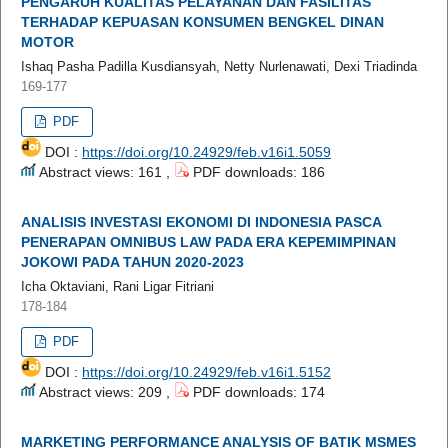
PENGARUH KUALITAS PELAYANAN DAN FASILITAS
TERHADAP KEPUASAN KONSUMEN BENGKEL DINAN
MOTOR
Ishaq Pasha Padilla Kusdiansyah, Netty Nurlenawati, Dexi Triadinda
169-177
PDF
DOI :
https://doi.org/10.24929/feb.v16i1.5059
Abstract views: 161 ,
PDF downloads: 186
ANALISIS INVESTASI EKONOMI DI INDONESIA PASCA
PENERAPAN OMNIBUS LAW PADA ERA KEPEMIMPINAN
JOKOWI PADA TAHUN 2020-2023
Icha Oktaviani, Rani Ligar Fitriani
178-184
PDF
DOI :
https://doi.org/10.24929/feb.v16i1.5152
Abstract views: 209 ,
PDF downloads: 174
MARKETING PERFORMANCE ANALYSIS OF BATIK MSMES