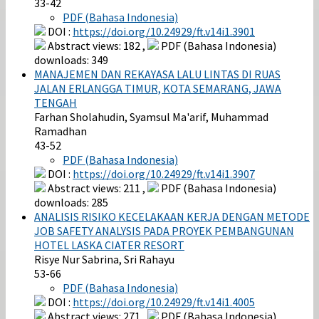
33-42
PDF (Bahasa Indonesia)
DOI :
https://doi.org/10.24929/ft.v14i1.3901
Abstract views: 182 ,
PDF (Bahasa Indonesia)
downloads: 349
MANAJEMEN DAN REKAYASA LALU LINTAS DI RUAS
JALAN ERLANGGA TIMUR, KOTA SEMARANG, JAWA
TENGAH
Farhan Sholahudin, Syamsul Ma'arif, Muhammad
Ramadhan
43-52
PDF (Bahasa Indonesia)
DOI :
https://doi.org/10.24929/ft.v14i1.3907
Abstract views: 211 ,
PDF (Bahasa Indonesia)
downloads: 285
ANALISIS RISIKO KECELAKAAN KERJA DENGAN METODE
JOB SAFETY ANALYSIS PADA PROYEK PEMBANGUNAN
HOTEL LASKA CIATER RESORT
Risye Nur Sabrina, Sri Rahayu
53-66
PDF (Bahasa Indonesia)
DOI :
https://doi.org/10.24929/ft.v14i1.4005
Abstract views: 271 ,
PDF (Bahasa Indonesia)