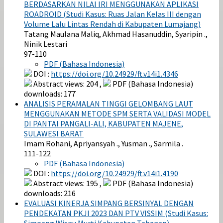
BERDASARKAN NILAI IRI MENGGUNAKAN APLIKASI
ROADROID (Studi Kasus: Ruas Jalan Kelas III dengan
Volume Lalu Lintas Rendah di Kabupaten Lumajang)
Tatang Maulana Maliq, Akhmad Hasanuddin, Syaripin .,
Ninik Lestari
97-110
PDF (Bahasa Indonesia)
DOI :
https://doi.org/10.24929/ft.v14i1.4346
Abstract views: 204 ,
PDF (Bahasa Indonesia)
downloads: 177
ANALISIS PERAMALAN TINGGI GELOMBANG LAUT
MENGGUNAKAN METODE SPM SERTA VALIDASI MODEL
DI PANTAI PANGALI-ALI, KABUPATEN MAJENE,
SULAWESI BARAT
Imam Rohani, Apriyansyah ., Yusman ., Sarmila .
111-122
PDF (Bahasa Indonesia)
DOI :
https://doi.org/10.24929/ft.v14i1.4190
Abstract views: 195 ,
PDF (Bahasa Indonesia)
downloads: 216
EVALUASI KINERJA SIMPANG BERSINYAL DENGAN
PENDEKATAN PKJI 2023 DAN PTV VISSIM (Studi Kasus:
Simpang Wisnu Murti Kabupaten Tabanan)