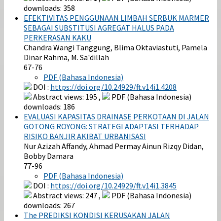
downloads: 358
EFEKTIVITAS PENGGUNAAN LIMBAH SERBUK MARMER
SEBAGAI SUBSTITUSI AGREGAT HALUS PADA
PERKERASAN KAKU
Chandra Wangi Tanggung, Blima Oktaviastuti, Pamela
Dinar Rahma, M. Sa'dillah
67-76
PDF (Bahasa Indonesia)
DOI :
https://doi.org/10.24929/ft.v14i1.4208
Abstract views: 195 ,
PDF (Bahasa Indonesia)
downloads: 186
EVALUASI KAPASITAS DRAINASE PERKOTAAN DI JALAN
GOTONG ROYONG: STRATEGI ADAPTASI TERHADAP
RISIKO BANJIR AKIBAT URBANISASI
Nur Azizah Affandy, Ahmad Permay Ainun Rizqy Didan,
Bobby Damara
77-96
PDF (Bahasa Indonesia)
DOI :
https://doi.org/10.24929/ft.v14i1.3845
Abstract views: 247 ,
PDF (Bahasa Indonesia)
downloads: 267
The PREDIKSI KONDISI KERUSAKAN JALAN