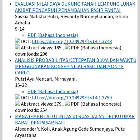
EVALUASI NILAI DAYA DUKUNG TANAH LEMPUNG LUNAK
AKIBAT PENGARUH PENAMBAHAN PASIR PANTAI
Saskia Malikha Putri, Revianty Nurmeyliandari, Ghina
Amalia
9-14
PDF (Bahasa Indonesia)
DOI :
https://doi.org/10.24929/ft.v14i1.3743
Abstract views: 185 ,
PDF (Bahasa Indonesia)
downloads: 206
ANALISIS PROBABILITAS KETEPATAN BIAYA DAN WAKTU
MENGGUNAKAN KONSEP NILAI HASIL DAN MONTE
CARLO
Putri Ayu Mentari, Mirnayani .
15-32
PDF (Bahasa Indonesia)
DOI :
https://doi.org/10.24929/ft.v14i1.3750
Abstract views: 379 ,
PDF (Bahasa Indonesia)
downloads: 254
MANAJEMEN LALU LINTAS DI RUAS JALAN TEUKU UMAR
BARAT DENPASAR BALI
Alexander Y. Koli, Anak Agung Gede Sumanjaya, Putu
Aryastana