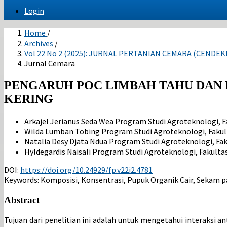
Login
Home
/
Archives
/
Vol 22 No 2 (2025): JURNAL PERTANIAN CEMARA (CEND
Jurnal Cemara
PENGARUH POC LIMBAH TAHU DAN 
KERING
Arkajel Jerianus Seda Wea
Program Studi Agroteknologi, F
Wilda Lumban Tobing
Program Studi Agroteknologi, Fakul
Natalia Desy Djata Ndua
Program Studi Agroteknologi, Fak
Hyldegardis Naisali
Program Studi Agroteknologi, Fakultas
DOI:
https://doi.org/10.24929/fp.v22i2.4781
Keywords:
Komposisi, Konsentrasi, Pupuk Organik Cair, Sekam pa
Abstract
Tujuan dari penelitian ini adalah untuk mengetahui interaksi