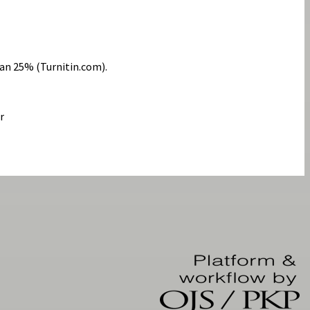
gan 25% (Turnitin.com).
r