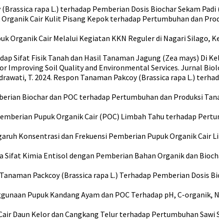
(Brassica rapa L.) terhadap Pemberian Dosis Biochar Sekam Padi (
puk Organik Cair Kulit Pisang Kepok terhadap Pertumbuhan dan Prod
puk Organik Cair Melalui Kegiatan KKN Reguler di Nagari Silago
rhadap Sifat Fisik Tanah dan Hasil Tanaman Jagung (Zea mays) Di Ke
for Improving Soil Quality and Environmental Services. Jurnal Biolo
 Endrawati, T. 2024. Respon Tanaman Pakcoy (Brassica rapa L.) ter
Pemberian Biochar dan POC terhadap Pertumbuhan dan Produksi Tana
garuh Pemberian Pupuk Organik Cair (POC) Limbah Tahu terhadap Pert
. Pengaruh Konsentrasi dan Frekuensi Pemberian Pupuk Organik Ca
berapa Sifat Kimia Entisol dengan Pemberian Bahan Organik dan B
sil Tanaman Packcoy (Brassica rapa L.) Terhadap Pemberian Dosis 
tas Penggunaan Pupuk Kandang Ayam dan POC Terhadap pH, C-organik
k Cair Daun Kelor dan Cangkang Telur terhadap Pertumbuhan Sawi S