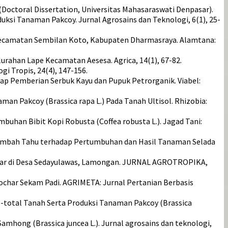
Doctoral Dissertation, Universitas Mahasaraswati Denpasar).
uksi Tanaman Pakcoy. Jurnal Agrosains dan Teknologi, 6(1), 25-
, Kecamatan Sembilan Koto, Kabupaten Dharmasraya. Alamtana:
lurahan Lape Kecamatan Aesesa. Agrica, 14(1), 67-82.
gi Tropis, 24(4), 147-156.
hadap Pemberian Serbuk Kayu dan Pupuk Petrorganik. Viabel:
man Pakcoy (Brassica rapa L.) Pada Tanah Ultisol. Rhizobia:
umbuhan Bibit Kopi Robusta (Coffea robusta L.). Jagad Tani:
ir Limbah Tahu terhadap Pertumbuhan dan Hasil Tanaman Selada
iochar di Desa Sedayulawas, Lamongan. JURNAL AGROTROPIKA,
Biochar Sekam Padi. AGRIMETA: Jurnal Pertanian Berbasis
, N-total Tanah Serta Produksi Tanaman Pakcoy (Brassica
amhong (Brassica juncea L.). Jurnal agrosains dan teknologi,