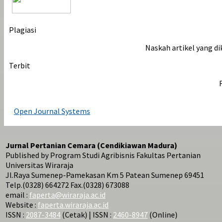
Plagiasi
Naskah artikel yang di
Terbit
Open Journal Systems
Jurnal Pertanian Cemara (Cendikiawan Madura)
Published by Program Studi Agribisnis Fakultas Pertanian
Universitas Wiraraja
Jl.Raya Sumenep-Pamekasan Km 5 Patean Sumenep 69451
Telp.(0328) 664272 Fax.(0328) 673088
email :
faperta@wiraraja.ac.id
Website :
faperta.wiraraja.ac.id
ISSN :
2087-3484
(Cetak) | ISSN :
2460-8947
(Online)