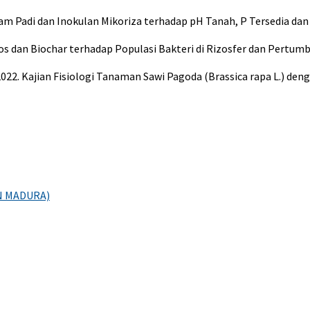
 Sekam Padi dan Inokulan Mikoriza terhadap pH Tanah, P Tersedia d
mpos dan Biochar terhadap Populasi Bakteri di Rizosfer dan Pertum
N. K. 2022. Kajian Fisiologi Tanaman Sawi Pagoda (Brassica rapa L.
N MADURA)