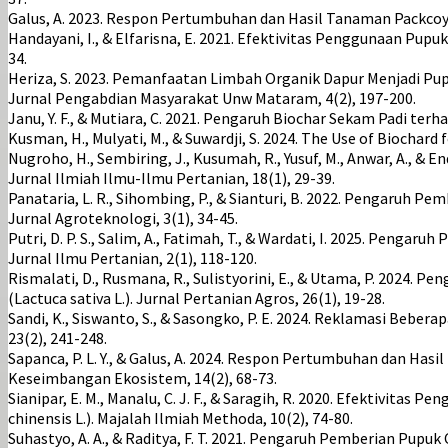
Galus, A. 2023. Respon Pertumbuhan dan Hasil Tanaman Packcoy 
Handayani, I., & Elfarisna, E. 2021. Efektivitas Penggunaan Pu
34.
Heriza, S. 2023. Pemanfaatan Limbah Organik Dapur Menjadi Pu
Jurnal Pengabdian Masyarakat Unw Mataram, 4(2), 197-200.
Janu, Y. F., & Mutiara, C. 2021. Pengaruh Biochar Sekam Padi te
Kusman, H., Mulyati, M., & Suwardji, S. 2024. The Use of Biochard 
Nugroho, H., Sembiring, J., Kusumah, R., Yusuf, M., Anwar, A., &
Jurnal Ilmiah Ilmu-Ilmu Pertanian, 18(1), 29-39.
Panataria, L. R., Sihombing, P., & Sianturi, B. 2022. Pengaruh 
Jurnal Agroteknologi, 3(1), 34-45.
Putri, D. P. S., Salim, A., Fatimah, T., & Wardati, I. 2025. Pen
Jurnal Ilmu Pertanian, 2(1), 118-120.
Rismalati, D., Rusmana, R., Sulistyorini, E., & Utama, P. 2024
(Lactuca sativa L.). Jurnal Pertanian Agros, 26(1), 19-28.
Sandi, K., Siswanto, S., & Sasongko, P. E. 2024. Reklamasi Be
23(2), 241-248.
Sapanca, P. L. Y., & Galus, A. 2024. Respon Pertumbuhan dan Ha
Keseimbangan Ekosistem, 14(2), 68-73.
Sianipar, E. M., Manalu, C. J. F., & Saragih, R. 2020. Efektivi
chinensis L.). Majalah Ilmiah Methoda, 10(2), 74-80.
Suhastyo, A. A., & Raditya, F. T. 2021. Pengaruh Pemberian Pupu