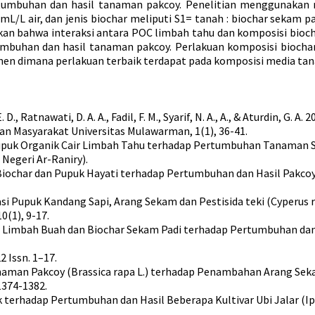
umbuhan dan hasil tanaman pakcoy. Penelitian menggunakan ra
L/L air, dan jenis biochar meliputi S1= tanah : biochar sekam padi
ujukan bahwa interaksi antara POC limbah tahu dan komposisi bi
umbuhan dan hasil tanaman pakcoy. Perlakuan komposisi biocha
anen dimana perlakuan terbaik terdapat pada komposisi media tan
E. D., Ratnawati, D. A. A., Fadil, F. M., Syarif, N. A., A., & Aturdin, 
n Masyarakat Universitas Mulawarman, 1(1), 36-41.
Pupuk Organik Cair Limbah Tahu terhadap Pertumbuhan Tanaman Saw
 Negeri Ar-Raniry).
an Biochar dan Pupuk Hayati terhadap Pertumbuhan dan Hasil Pakcoy
mbinasi Pupuk Kandang Sapi, Arang Sekam dan Pestisida teki (Cype
0(1), 9-17.
 POC Limbah Buah dan Biochar Sekam Padi terhadap Pertumbuhan da
 Issn. 1–17.
 Tanaman Pakcoy (Brassica rapa L.) terhadap Penambahan Arang Se
1374-1382.
ik terhadap Pertumbuhan dan Hasil Beberapa Kultivar Ubi Jalar (Ip