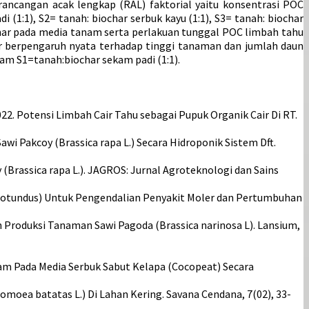
ncangan acak lengkap (RAL) faktorial yaitu konsentrasi POC
 (1:1), S2= tanah: biochar serbuk kayu (1:1), S3= tanah: biochar
ochar pada media tanam serta perlakuan tunggal POC limbah tahu
r berpengaruh nyata terhadap tinggi tanaman dan jumlah daun
am S1=tanah:biochar sekam padi (1:1).
G. A. 2022. Potensi Limbah Cair Tahu sebagai Pupuk Organik Cair Di RT.
i Pakcoy (Brassica rapa L.) Secara Hidroponik Sistem Dft.
 (Brassica rapa L.). JAGROS: Jurnal Agroteknologi dan Sains
rus rotundus) Untuk Pengendalian Penyakit Moler dan Pertumbuhan
n Produksi Tanaman Sawi Pagoda (Brassica narinosa L). Lansium,
kam Pada Media Serbuk Sabut Kelapa (Cocopeat) Secara
omoea batatas L.) Di Lahan Kering. Savana Cendana, 7(02), 33-