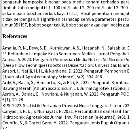
pengaruh komposisi biochar pada media tanam terhadap pert
limbah tahu meliputi L1=100 mL/L air, L2=200 mL/L air, L3=300 m
sekam padi: biochar serbuk kayu (1:1:1). Hasil penelitian men
tidak berpengaruh signifikan terhadap semua parameter pert
umur 35 HST, bobot segar tajuk, bobot segar akar, dan indeks p
References
Amalia, R. N., Devy, S. D., Kurniawan, A. S., Hasanah, N., Salsabila, 
31 Kelurahan Lempake Kota Samarinda. Abdiku: Jurnal Pengabdia
Annisa, A. 2023. Pengaruh Pemberian Media Nutrisi Ab Mix dan 
(Deep Flow Technique) (Doctoral Dissertation, Universitas Islam
Ansori, I., Nafiâ, H. H., & Nurdiana, D. 2021. Pengaruh Pemberi
(Journal of Agrotechnology Science), 5(2), 394-408.
Ardy, A., Ratih, S., Hendarto, K., & Efri, E. 2022. Pengaruh Ko
Bawang Merah (Allium ascalonicum L.). Jurnal Agrotek Tropika, 1
Asroh, A., Danial, E., Novriani, & Nurjanah, W. 2023. Pengaruh
5(1), 20-28.
BPS. 2022. Statistik Pertanian Provinsi Nusa Tenggara Timur 2022
Cahyadi, I. N. D., & Nurhayati, N. 2021. Pertumbuhan dan Hasil
Hidroponik. Agrotekbis: Jurnal Ilmu Pertanian (e-journal), 9(6), 
Ceunfin, S., & Goreti Bere, M. 2022. Pengaruh Jenis Pupuk Organ
37.