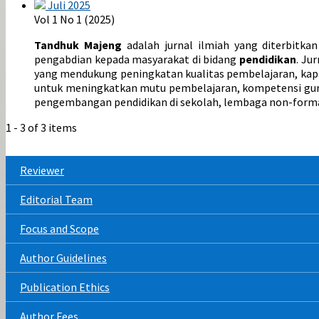
Juli 2025
Vol 1 No 1 (2025)
Tandhuk Majeng
adalah jurnal ilmiah yang diterbitka
pengabdian kepada masyarakat di bidang
pendidikan
. Ju
yang mendukung peningkatan kualitas pembelajaran, kapa
untuk meningkatkan mutu pembelajaran, kompetensi guru,
pengembangan pendidikan di sekolah, lembaga non-forma
1 - 3 of 3 items
Reviewer
Editorial Team
Focus and Scope
Author Guidelines
Publication Ethics
Author Fees