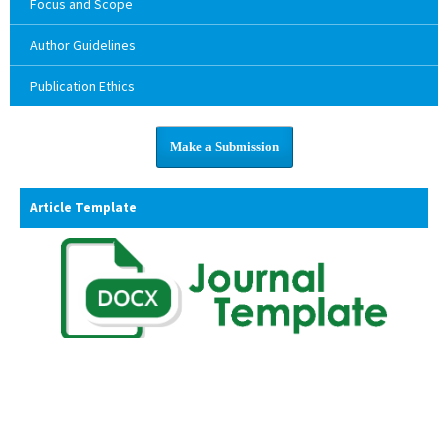
Focus and Scope
Author Guidelines
Publication Ethics
Make a Submission
Article Template
ISSN