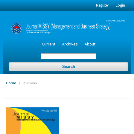
Register
Login
Current
Archives
About
Search
Home
/
Archives