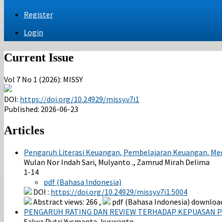
Register
Login
Current Issue
Vol 7 No 1 (2026): MISSY
DOI:
https://doi.org/10.24929/missy.v7i1
Published:
2026-06-23
Articles
Pengaruh Literasi Keuangan, Pembelajaran Keuangan, Med
Wulan Nor Indah Sari, Mulyanto ., Zamrud Mirah Delima
1-14
pdf (Bahasa Indonesia)
DOI :
https://doi.org/10.24929/missy.v7i1.5004
Abstract views: 266 ,
pdf (Bahasa Indonesia) download
PENGARUH RATING DAN REVIEW TERHADAP KEPUASAN P
Salwa Putri Yusmanta, kuswanto .