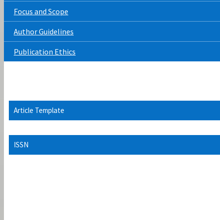
Focus and Scope
Author Guidelines
Publication Ethics
Article Template
ISSN