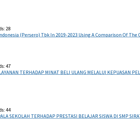
s: 28
Indonesia (Persero) Tbk In 2019-2023 Using A Comparison Of T
s: 47
AYANAN TERHADAP MINAT BELI ULANG MELALUI KEPUASAN PELA
s: 44
LA SEKOLAH TERHADAP PRESTASI BELAJAR SISWA DI SMP SIR