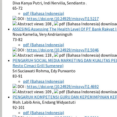
Diva Kanya Putri, Indi Nervilia, Sendianto .
65-72
pdf (Bahasa Indonesia)
DOI :
https://doi.org/10.24929/missy.v7i1.5217
Abstract views: 108 ,
pdf (Bahasa Indonesia) download
ASSESING Assessing The Health Level Of PT Bank Rakyat 
Nova Kamelia, Very Andrianingsih
73-82
pdf (Bahasa Indonesia)
DOI :
https://doi.org/10.24929/missy.v7i1.5046
Abstract views: 118 ,
pdf (Bahasa Indonesia) download
PENGARUH SOCIAL MEDIA MARKETING DAN KUALITAS PEL
Resto Cimaci Grill Sumenep)
Sri Suciawati Rohma, Edy Purwanto
83-91
pdf (Bahasa Indonesia)
DOI :
https://doi.org/10.24929/missy.v7i1.4692
Abstract views: 109 ,
pdf (Bahasa Indonesia) download
PENGARUH KOMPETENSI GURU DAN KEPEMIMPINAN KEPA
Moh. Labib Anis, Endang Widyastuti
92-101
pdf (Bahasa Indonesia)