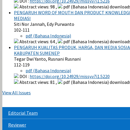
DOI :
https://doi.org/10.24929/missy.v7i1.5216
Abstract views: 98 ,
pdf (Bahasa Indonesia) downloads
PENGARUH WORD OF MOUTH DAN PRODUCT KNOWLEDGE T
MEDIASI
Siti Nor Jannah, Edy Purwanto
102-111
pdf (Bahasa Indonesia)
Abstract views: 64 ,
pdf (Bahasa Indonesia) downloads
PENGARUH KUALITAS PRODUK, HARGA, DAN MEDIA SOSI
KABUPATEN SUMENEP
Tegar Dwi Yanto, Rusnani Rusnani
112-119
pdf (Bahasa Indonesia)
DOI :
https://doi.org/10.24929/missy.v7i1.5220
Abstract views: 81 ,
pdf (Bahasa Indonesia) downloads
View All Issues
Editorial Team
Reviewer