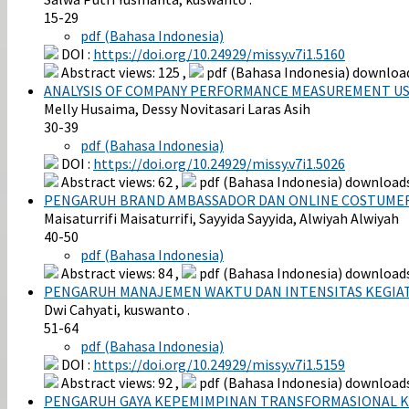
15-29
pdf (Bahasa Indonesia)
DOI :
https://doi.org/10.24929/missy.v7i1.5160
Abstract views: 125 ,
pdf (Bahasa Indonesia) download
ANALYSIS OF COMPANY PERFORMANCE MEASUREMENT US
Melly Husaima, Dessy Novitasari Laras Asih
30-39
pdf (Bahasa Indonesia)
DOI :
https://doi.org/10.24929/missy.v7i1.5026
Abstract views: 62 ,
pdf (Bahasa Indonesia) downloads
PENGARUH BRAND AMBASSADOR DAN ONLINE COSTUMER 
Maisaturrifi Maisaturrifi, Sayyida Sayyida, Alwiyah Alwiyah
40-50
pdf (Bahasa Indonesia)
Abstract views: 84 ,
pdf (Bahasa Indonesia) downloads
PENGARUH MANAJEMEN WAKTU DAN INTENSITAS KEGIAT
Dwi Cahyati, kuswanto .
51-64
pdf (Bahasa Indonesia)
DOI :
https://doi.org/10.24929/missy.v7i1.5159
Abstract views: 92 ,
pdf (Bahasa Indonesia) downloads
PENGARUH GAYA KEPEMIMPINAN TRANSFORMASIONAL KE