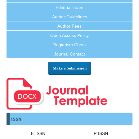
Editorial Team
Author Guidelines
Author Fees
Open Access Policy
Plagiarism Check
Journal Contact
Make a Submission
ISSN
E-ISSN
P-ISSN