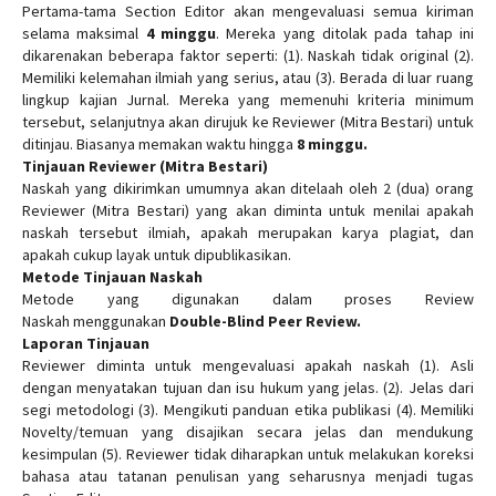
Pertama-tama Section Editor akan mengevaluasi semua kiriman
selama maksimal
4 minggu
. Mereka yang ditolak pada tahap ini
dikarenakan beberapa faktor seperti: (1). Naskah tidak original (2).
Memiliki kelemahan ilmiah yang serius, atau (3). Berada di luar ruang
lingkup kajian Jurnal. Mereka yang memenuhi kriteria minimum
tersebut, selanjutnya akan dirujuk ke Reviewer (Mitra Bestari) untuk
ditinjau. Biasanya memakan waktu hingga
8 minggu.
Tinjauan Reviewer (Mitra Bestari)
Naskah yang dikirimkan umumnya akan ditelaah oleh 2 (dua) orang
Reviewer (Mitra Bestari) yang akan diminta untuk menilai apakah
naskah tersebut ilmiah, apakah merupakan karya plagiat, dan
apakah cukup layak untuk dipublikasikan.
Metode Tinjauan Naskah
Metode yang digunakan dalam proses Review
Naskah menggunakan
Double-Blind Peer Review.
Laporan Tinjauan
Reviewer diminta untuk mengevaluasi apakah naskah (1). Asli
dengan menyatakan tujuan dan isu hukum yang jelas. (2). Jelas dari
segi metodologi (3). Mengikuti panduan etika publikasi (4). Memiliki
Novelty/temuan yang disajikan secara jelas dan mendukung
kesimpulan (5). Reviewer tidak diharapkan untuk melakukan koreksi
bahasa atau tatanan penulisan yang seharusnya menjadi tugas