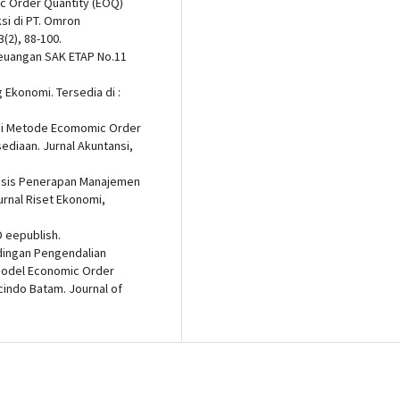
ic Order Quantity (EOQ)
si di PT. Omron
(2), 88-100.
 Keuangan SAK ETAP No.11
g Ekonomi. Tersedia di :
arasi Metode Ecomomic Order
sediaan. Jurnal Akuntansi,
nalisis Penerapan Manajemen
urnal Riset Ekonomi,
D eepublish.
andingan Pengendalian
Model Economic Order
indo Batam. Journal of