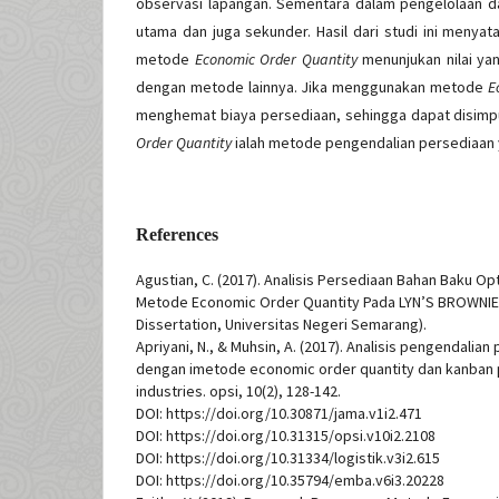
observasi lapangan. Sementara dalam pengelolaan dat
utama dan juga sekunder. Hasil dari studi ini meny
metode
Economic Order Quantity
menunjukan nilai yan
dengan metode lainnya. Jika menggunakan metode
E
menghemat biaya persediaan, sehingga dapat disim
Order Quantity
ialah metode pengendalian persediaan 
References
Agustian, C. (2017). Analisis Persediaan Bahan Baku 
Metode Economic Order Quantity Pada LYN’S BROWNIE
Dissertation, Universitas Negeri Semarang).
Apriyani, N., & Muhsin, A. (2017). Analisis pengendalia
dengan imetode economic order quantity dan kanban 
industries. opsi, 10(2), 128-142.
DOI: https://doi.org/10.30871/jama.v1i2.471
DOI: https://doi.org/10.31315/opsi.v10i2.2108
DOI: https://doi.org/10.31334/logistik.v3i2.615
DOI: https://doi.org/10.35794/emba.v6i3.20228