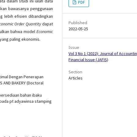
a dalam studi ini ialah data
PDF
atakan bawasanya penggunaan
g lebih efisien dibandingkan
Published
conomic Order Quantity
dapat
2022-05-25
pulkan bahwa model
Economic
yang paling ekonomis.
Issue
Vol 3 No 1 (2022): Journal of Accounti
Financial Issue (JAFIS)
Section
Optimal Dengan Penerapan
Articles
S AND BAKERY (Doctoral
n persediaan bahan ibaku
pada pt adyawinsa stamping