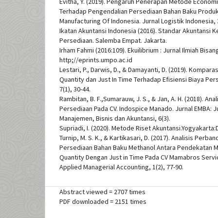
Evitha, Y. (2019). Pengaruh Penerapan Metode Econom
Terhadap Pengendalian Persediaan Bahan Baku Produk
Manufacturing Of Indonesia. Jurnal Logistik Indonesia, 3
Ikatan Akuntansi Indonesia (2016). Standar Akuntansi
Persediaan. Salemba Empat. Jakarta.
Irham Fahmi (2016:109). Ekuilibrium : Jurnal Ilmiah Bisan
http;//eprints.umpo.ac.id
Lestari, P., Darwis, D., & Damayanti, D. (2019). Komp
Quantity dan Just In Time Terhadap Efisiensi Biaya Per
7(1), 30-44.
Rambitan, B. F.,Sumarauw, J. S., & Jan, A. H. (2018). A
Persediaan Pada CV. Indospice Manado. Jurnal EMBA: J
Manajemen, Bisnis dan Akuntansi, 6(3).
Supriadi, I. (2020). Metode Riset Akuntansi.Yogyakarta:
Turnip, M. S. K., & Kartikasari, D. (2017). Analisis Perb
Persediaan Bahan Baku Methanol Antara Pendekatan 
Quantity Dengan Just in Time Pada CV Mamabros Servic
Applied Managerial Accounting, 1(2), 77-90.
Abstract viewed = 2707 times
PDF downloaded = 2151 times