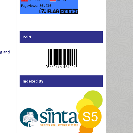
ISSN
ng and
Indexed By