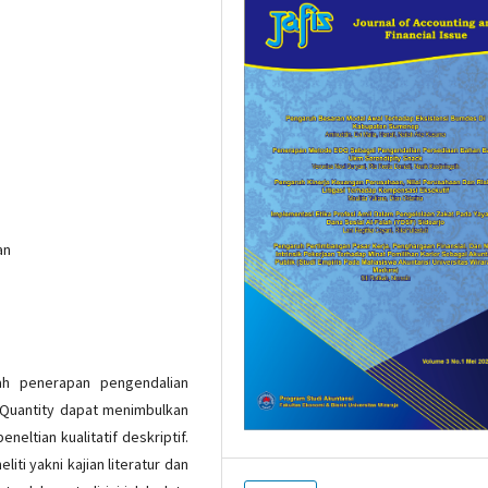
an
ah penerapan pengendalian
Quantity dapat menimbulkan
neltian kualitatif deskriptif.
ti yakni kajian literatur dan