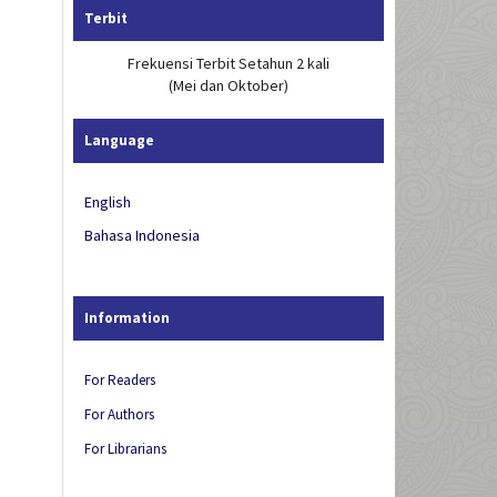
Terbit
Frekuensi Terbit Setahun 2 kali
(Mei dan Oktober)
Language
English
Bahasa Indonesia
Information
For Readers
For Authors
For Librarians