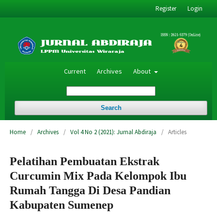
Register
Login
Current
Archives
About
Search
Home
/
Archives
/
Vol 4 No 2 (2021): Jurnal Abdiraja
/
Articles
Pelatihan Pembuatan Ekstrak
Curcumin Mix Pada Kelompok Ibu
Rumah Tangga Di Desa Pandian
Kabupaten Sumenep