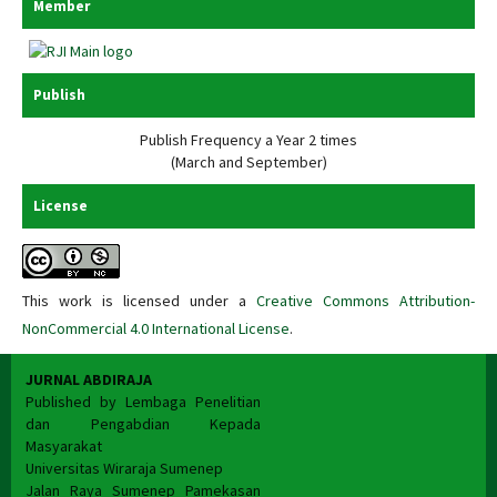
Member
Publish
Publish Frequency a Year 2 times
(March and September)
License
This work is licensed under a
Creative Commons Attribution-
NonCommercial 4.0 International License
.
JURNAL ABDIRAJA
Published by Lembaga Penelitian
dan Pengabdian Kepada
Masyarakat
Universitas Wiraraja Sumenep
Jalan Raya Sumenep Pamekasan