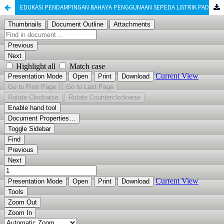
EDUKASI PENDAMPINGAN BAHAYA PENGGUNAAN SEPEDA LISTRIK PADA ANAK