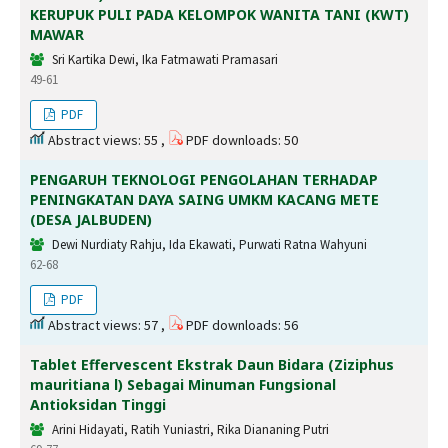
KERUPUK PULI PADA KELOMPOK WANITA TANI (KWT)
MAWAR
Sri Kartika Dewi, Ika Fatmawati Pramasari
49-61
PDF
Abstract views: 55 ,
PDF downloads: 50
PENGARUH TEKNOLOGI PENGOLAHAN TERHADAP
PENINGKATAN DAYA SAING UMKM KACANG METE
(DESA JALBUDEN)
Dewi Nurdiaty Rahju, Ida Ekawati, Purwati Ratna Wahyuni
62-68
PDF
Abstract views: 57 ,
PDF downloads: 56
Tablet Effervescent Ekstrak Daun Bidara (Ziziphus
mauritiana l) Sebagai Minuman Fungsional
Antioksidan Tinggi
Arini Hidayati, Ratih Yuniastri, Rika Diananing Putri