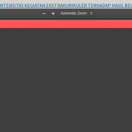
TENSITAS KEGIATAN EKSTRAKURIKULER TERHADAP HASIL BEL