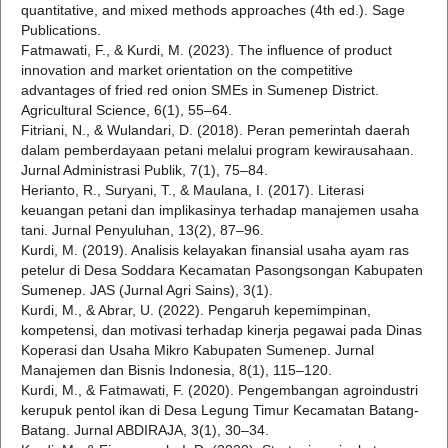
quantitative, and mixed methods approaches (4th ed.). Sage
Publications.
Fatmawati, F., & Kurdi, M. (2023). The influence of product
innovation and market orientation on the competitive
advantages of fried red onion SMEs in Sumenep District.
Agricultural Science, 6(1), 55–64.
Fitriani, N., & Wulandari, D. (2018). Peran pemerintah daerah
dalam pemberdayaan petani melalui program kewirausahaan.
Jurnal Administrasi Publik, 7(1), 75–84.
Herianto, R., Suryani, T., & Maulana, I. (2017). Literasi
keuangan petani dan implikasinya terhadap manajemen usaha
tani. Jurnal Penyuluhan, 13(2), 87–96.
Kurdi, M. (2019). Analisis kelayakan finansial usaha ayam ras
petelur di Desa Soddara Kecamatan Pasongsongan Kabupaten
Sumenep. JAS (Jurnal Agri Sains), 3(1).
Kurdi, M., & Abrar, U. (2022). Pengaruh kepemimpinan,
kompetensi, dan motivasi terhadap kinerja pegawai pada Dinas
Koperasi dan Usaha Mikro Kabupaten Sumenep. Jurnal
Manajemen dan Bisnis Indonesia, 8(1), 115–120.
Kurdi, M., & Fatmawati, F. (2020). Pengembangan agroindustri
kerupuk pentol ikan di Desa Legung Timur Kecamatan Batang-
Batang. Jurnal ABDIRAJA, 3(1), 30–34.