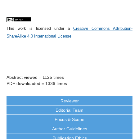
This work is licensed under a
Creative Commons Attribution-
ShareAlike 4.0 International License
.
Abstract viewed = 1125 times
PDF downloaded = 1336 times
Reviewer
Editorial Team
Focus & Scope
Author Guidelines
Publication Ethics