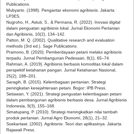
Publications.
Mubyarto. (1998). Pengantar ekonomi agribisnis. Jakarta:
LP3ES.
Nugroho, H., Astuti, S., & Permana, R. (2022). Inovasi digital
dalam penguatan agribisnis lokal. Jurnal Ekonomi Pertanian
dan Agribisnis, 10(2), 134–142.
Patton, M. Q. (2002). Qualitative research and evaluation
methods (3rd ed.). Sage Publications.
Pramono, B. (2020). Pemberdayaan petani melalui agribisnis
terpadu. Jurnal Pembangunan Pedesaan, 8(1), 65–74.
Rahman, A. (2019). Agribisnis berbasis komoditas lokal dalam
perspektif ketahanan pangan. Jurnal Ketahanan Nasional,
25(2), 188–201.
Saragih, B. (2015). Kelembagaan pertanian: Strategi
peningkatan kesejahteraan petani. Bogor: IPB Press.
Setiawan, Y. (2021). Strategi penguatan kelembagaan petani
dalam pembangunan agribisnis berbasis desa. Jurnal Agribisnis
Indonesia, 9(3), 155–168.
Simatupang, P. (2010). Strategi meningkatkan nilai tambah
produk pertanian. Jurnal Agro Ekonomi, 28(1), 21–32.
Soekartawi. (2002). Agribisnis: Teori dan aplikasinya. Jakarta:
Rajawali Press.