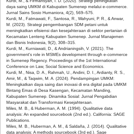
Kurdi, M., & Firmansyah, I. D. (2020). Strategi peningkatan
daya saing UMKM di Kabupaten Sumenep melalui e-commerce.
Jurnal Sains Sosio Humaniora, 4(2), 569–575.
Kurdi, M., Fatmawati, F., Santosa, R., Wahyuni, P. R., & Anwar,
M. (2023). Strategi pengembangan SDM petani untuk
meningkatkan efisiensi dan kesejahteraan di sektor pertanian di
Kecamatan Lenteng Kabupaten Sumenep. Jurnal Manajemen
dan Bisnis Indonesia, 9(2), 308–315.
Kurdi, M., Kurniawati, D., & Andrianingsih, V. (2021). The
government's role in MSMEs development through e-commerce
in Sumenep Regency. Proceedings of the 1st International
Conference on Law, Social Science and Economics.
Kurdi, M., Nisa, D. A., Rahmah, U., Andini, D. I., Ardianty, R. S.,
Amir, M., & Taqwim, M. A. (2024). Pendampingan UMKM:
Meningkatkan daya saing dan inovasi di era digital pada UMKM
Bintang Emas di Desa Kasengan, Kecamatan Manding,
Kabupaten Sumenep. Dinamika Sosial: Jurnal Pengabdian
Masyarakat dan Transformasi Kesejahteraan.
Miles, M. B., & Huberman, A. M. (1994). Qualitative data
analysis: An expanded sourcebook (2nd ed.). California: SAGE
Publications.
Miles, M. B., Huberman, A. M., & Saldaña, J. (2014). Qualitative
data analysis: A methods sourcebook (3rd ed.). Sage