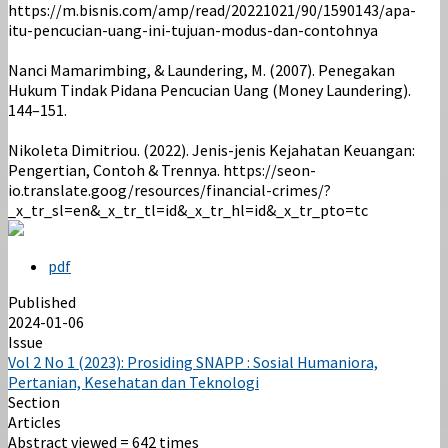
https://m.bisnis.com/amp/read/20221021/90/1590143/apa-
itu-pencucian-uang-ini-tujuan-modus-dan-contohnya
Nanci Mamarimbing, & Laundering, M. (2007). Penegakan
Hukum Tindak Pidana Pencucian Uang (Money Laundering).
144–151.
Nikoleta Dimitriou. (2022). Jenis-jenis Kejahatan Keuangan:
Pengertian, Contoh & Trennya. https://seon-
io.translate.goog/resources/financial-crimes/?
_x_tr_sl=en&_x_tr_tl=id&_x_tr_hl=id&_x_tr_pto=tc
pdf
Published
2024-01-06
Issue
Vol 2 No 1 (2023): Prosiding SNAPP : Sosial Humaniora,
Pertanian, Kesehatan dan Teknologi
Section
Articles
Abstract viewed = 642 times