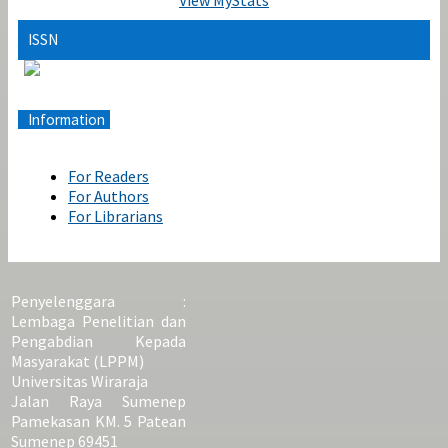
ISSN
Information
For Readers
For Authors
For Librarians
Penyelenggara :
Lembaga Penelitian dan
Pengabdian Kepada
Masyarakat (LPPM)
Universitas Wiraraja
Jalan Raya Sumenep
Pamekasan KM. 5 Patean
Sumenep 69451