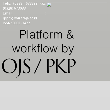
Telp. (0328) 673399 Fax.
(0328) 673088
Email :
lppm@wiraraja.ac.id
ISSN : 3031-3422