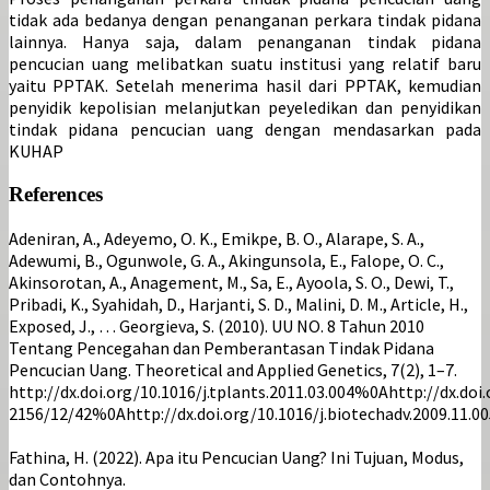
tidak ada bedanya dengan penanganan perkara tindak pidana
lainnya. Hanya saja, dalam penanganan tindak pidana
pencucian uang melibatkan suatu institusi yang relatif baru
yaitu PPTAK. Setelah menerima hasil dari PPTAK, kemudian
penyidik kepolisian melanjutkan peyeledikan dan penyidikan
tindak pidana pencucian uang dengan mendasarkan pada
KUHAP
References
Adeniran, A., Adeyemo, O. K., Emikpe, B. O., Alarape, S. A.,
Adewumi, B., Ogunwole, G. A., Akingunsola, E., Falope, O. C.,
Akinsorotan, A., Anagement, M., Sa, E., Ayoola, S. O., Dewi, T.,
Pribadi, K., Syahidah, D., Harjanti, S. D., Malini, D. M., Article, H.,
Exposed, J., … Georgieva, S. (2010). UU NO. 8 Tahun 2010
Tentang Pencegahan dan Pemberantasan Tindak Pidana
Pencucian Uang. Theoretical and Applied Genetics, 7(2), 1–7.
http://dx.doi.org/10.1016/j.tplants.2011.03.004%0Ahttp://dx.d
2156/12/42%0Ahttp://dx.doi.org/10.1016/j.biotechadv.2009.11
Fathina, H. (2022). Apa itu Pencucian Uang? Ini Tujuan, Modus,
dan Contohnya.