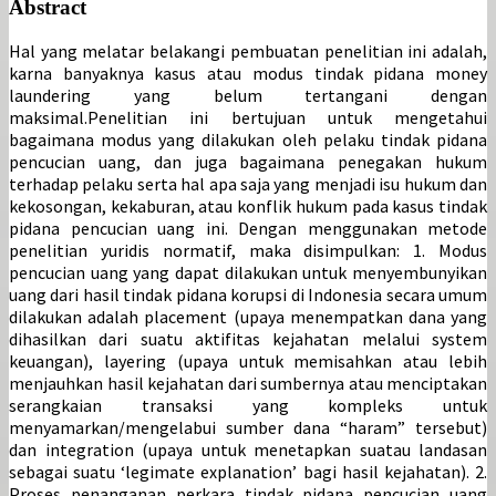
Abstract
Hal yang melatar belakangi pembuatan penelitian ini adalah,
karna banyaknya kasus atau modus tindak pidana money
laundering yang belum tertangani dengan
maksimal.Penelitian ini bertujuan untuk mengetahui
bagaimana modus yang dilakukan oleh pelaku tindak pidana
pencucian uang, dan juga bagaimana penegakan hukum
terhadap pelaku serta hal apa saja yang menjadi isu hukum dan
kekosongan, kekaburan, atau konflik hukum pada kasus tindak
pidana pencucian uang ini. Dengan menggunakan metode
penelitian yuridis normatif, maka disimpulkan: 1. Modus
pencucian uang yang dapat dilakukan untuk menyembunyikan
uang dari hasil tindak pidana korupsi di Indonesia secara umum
dilakukan adalah placement (upaya menempatkan dana yang
dihasilkan dari suatu aktifitas kejahatan melalui system
keuangan), layering (upaya untuk memisahkan atau lebih
menjauhkan hasil kejahatan dari sumbernya atau menciptakan
serangkaian transaksi yang kompleks untuk
menyamarkan/mengelabui sumber dana “haram” tersebut)
dan integration (upaya untuk menetapkan suatau landasan
sebagai suatu ‘legimate explanation’ bagi hasil kejahatan). 2.
Proses penanganan perkara tindak pidana pencucian uang