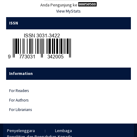
Anda Pengunjung ke
View MyStats
ISSN
Information
For Readers
For Authors
For Librarians
Penyelenggara : Lembaga
Penelitian dan Pengabdian Kepada