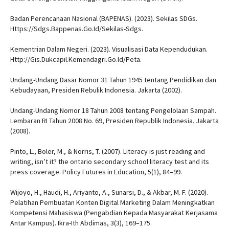
Badan Perencanaan Nasional (BAPENAS). (2023). Sekilas SDGs.
Https://Sdgs.Bappenas.Go.Id/Sekilas-Sdgs.
Kementrian Dalam Negeri. (2023). Visualisasi Data Kependudukan.
Http://Gis.Dukcapil.Kemendagri.Go.Id/Peta.
Undang-Undang Dasar Nomor 31 Tahun 1945 tentang Pendidikan dan
Kebudayaan, Presiden Rebulik Indonesia. Jakarta (2002).
Undang-Undang Nomor 18 Tahun 2008 tentang Pengelolaan Sampah.
Lembaran RI Tahun 2008 No. 69, Presiden Republik Indonesia. Jakarta
(2008).
Pinto, L., Boler, M., & Norris, T. (2007). Literacy is just reading and
writing, isn’t it? the ontario secondary school literacy test and its
press coverage. Policy Futures in Education, 5(1), 84–99.
Wijoyo, H., Haudi, H., Ariyanto, A., Sunarsi, D., & Akbar, M. F. (2020).
Pelatihan Pembuatan Konten Digital Marketing Dalam Meningkatkan
Kompetensi Mahasiswa (Pengabdian Kepada Masyarakat Kerjasama
Antar Kampus). Ikra-Ith Abdimas, 3(3), 169–175.