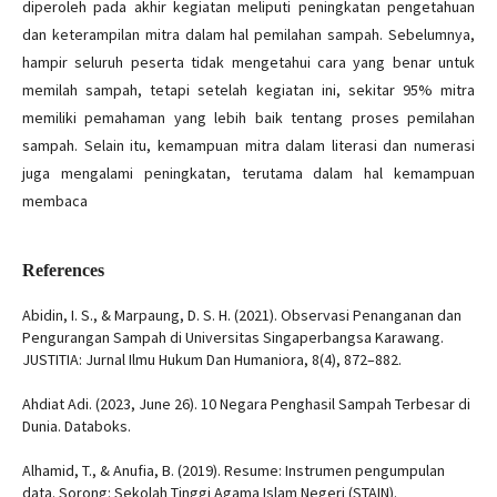
diperoleh pada akhir kegiatan meliputi peningkatan pengetahuan
dan keterampilan mitra dalam hal pemilahan sampah. Sebelumnya,
hampir seluruh peserta tidak mengetahui cara yang benar untuk
memilah sampah, tetapi setelah kegiatan ini, sekitar 95% mitra
memiliki pemahaman yang lebih baik tentang proses pemilahan
sampah. Selain itu, kemampuan mitra dalam literasi dan numerasi
juga mengalami peningkatan, terutama dalam hal kemampuan
membaca
References
Abidin, I. S., & Marpaung, D. S. H. (2021). Observasi Penanganan dan
Pengurangan Sampah di Universitas Singaperbangsa Karawang.
JUSTITIA: Jurnal Ilmu Hukum Dan Humaniora, 8(4), 872–882.
Ahdiat Adi. (2023, June 26). 10 Negara Penghasil Sampah Terbesar di
Dunia. Databoks.
Alhamid, T., & Anufia, B. (2019). Resume: Instrumen pengumpulan
data. Sorong: Sekolah Tinggi Agama Islam Negeri (STAIN).