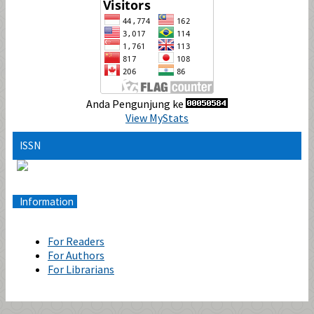
Anda Pengunjung ke
View MyStats
ISSN
Information
For Readers
For Authors
For Librarians