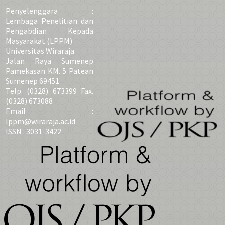
Penyelenggara :
Lembaga Penelitian dan
Pengabdian Kepada
Masyarakat (LPPM)
Universitas Wiraraja
Jalan Raya Sumenep
Pamekasan KM. 5 Patean
Sumenep 69451
Telp. (0328) 673399 Fax.
(0328) 673088
Email :
lppm@wiraraja.ac.id
ISSN : 3031-3422