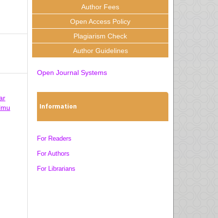
Author Fees
Open Access Policy
Plagiarism Check
Author Guidelines
Open Journal Systems
ar
Information
Ilmu
For Readers
For Authors
For Librarians