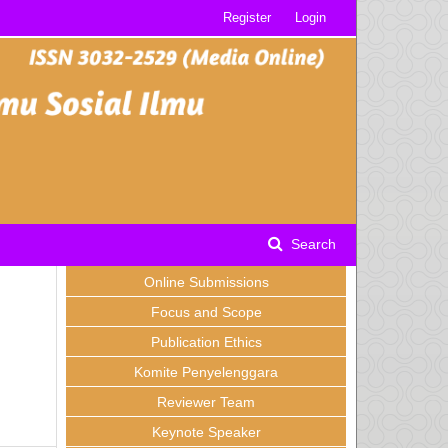
Register
Login
Search
Online Submissions
Focus and Scope
Publication Ethics
Komite Penyelenggara
Reviewer Team
Keynote Speaker