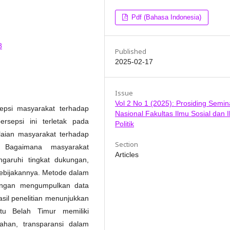
Pdf (Bahasa Indonesia)
8
Published
2025-02-17
Issue
Vol 2 No 1 (2025): Prosiding Semin
sepsi masyarakat terhadap
Nasional Fakultas Ilmu Sosial dan 
rsepsi ini terletak pada
Politik
aian masyarakat terhadap
Section
. Bagaimana masyarakat
Articles
aruhi tingkat dukungan,
kebijakannya. Metode dalam
dengan mengumpulkan data
sil penelitian menunjukkan
u Belah Timur memiliki
han, transparansi dalam