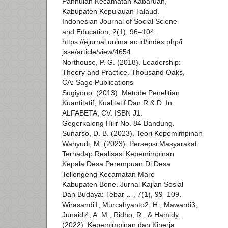
Pannulan Kecamatan Kabaruan,
Kabupaten Kepulauan Talaud.
Indonesian Journal of Social Sciene
and Education, 2(1), 96–104.
https://ejurnal.unima.ac.id/index.php/i
jsse/article/view/4654
Northouse, P. G. (2018). Leadership:
Theory and Practice. Thousand Oaks,
CA: Sage Publications
Sugiyono. (2013). Metode Penelitian
Kuantitatif, Kualitatif Dan R & D. In
ALFABETA, CV. ISBN J1.
Gegerkalong Hilir No. 84 Bandung.
Sunarso, D. B. (2023). Teori Kepemimpinan
Wahyudi, M. (2023). Persepsi Masyarakat
Terhadap Realisasi Kepemimpinan
Kepala Desa Perempuan Di Desa
Tellongeng Kecamatan Mare
Kabupaten Bone. Jurnal Kajian Sosial
Dan Budaya: Tebar …, 7(1), 99–109.
Wirasandi1, Murcahyanto2, H., Mawardi3,
Junaidi4, A. M., Ridho, R., & Hamidy.
(2022). Kepemimpinan dan Kinerja