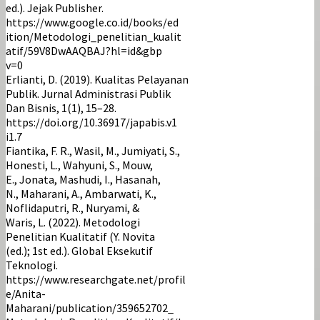
ed.). Jejak Publisher.
https://www.google.co.id/books/ed
ition/Metodologi_penelitian_kualit
atif/59V8DwAAQBAJ?hl=id&gbp
v=0
Erlianti, D. (2019). Kualitas Pelayanan
Publik. Jurnal Administrasi Publik
Dan Bisnis, 1(1), 15–28.
https://doi.org/10.36917/japabis.v1
i1.7
Fiantika, F. R., Wasil, M., Jumiyati, S.,
Honesti, L., Wahyuni, S., Mouw,
E., Jonata, Mashudi, I., Hasanah,
N., Maharani, A., Ambarwati, K.,
Noflidaputri, R., Nuryami, &
Waris, L. (2022). Metodologi
Penelitian Kualitatif (Y. Novita
(ed.); 1st ed.). Global Eksekutif
Teknologi.
https://www.researchgate.net/profil
e/Anita-
Maharani/publication/359652702_