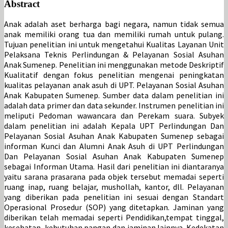
Abstract
Anak adalah aset berharga bagi negara, namun tidak semua
anak memiliki orang tua dan memiliki rumah untuk pulang.
Tujuan penelitian ini untuk mengetahui Kualitas Layanan Unit
Pelaksana Teknis Perlindungan & Pelayanan Sosial Asuhan
Anak Sumenep. Penelitian ini menggunakan metode Deskriptif
Kualitatif dengan fokus penelitian mengenai peningkatan
kualitas pelayanan anak asuh di UPT. Pelayanan Sosial Asuhan
Anak Kabupaten Sumenep. Sumber data dalam penelitian ini
adalah data primer dan data sekunder. Instrumen penelitian ini
meliputi Pedoman wawancara dan Perekam suara. Subyek
dalam penelitian ini adalah Kepala UPT Perlindungan Dan
Pelayanan Sosial Asuhan Anak Kabupaten Sumenep sebagai
informan Kunci dan Alumni Anak Asuh di UPT Perlindungan
Dan Pelayanan Sosial Asuhan Anak Kabupaten Sumenep
sebagai Informan Utama. Hasil dari penelitian ini diantaranya
yaitu sarana prasarana pada objek tersebut memadai seperti
ruang inap, ruang belajar, mushollah, kantor, dll. Pelayanan
yang diberikan pada penelitian ini sesuai dengan Standart
Operasional Prosedur (SOP) yang ditetapkan. Jaminan yang
diberikan telah memadai seperti Pendidikan,tempat tinggal,
kesehatan, kebutuhan pangan dan jaminan lainnya. Kedekatan