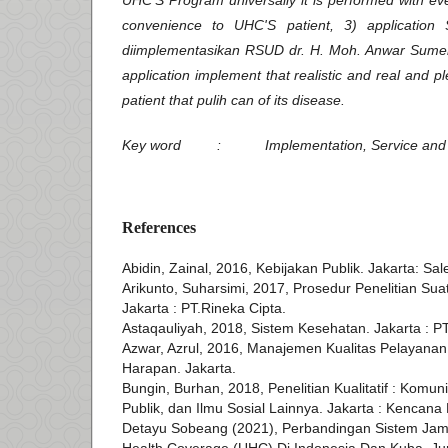
UHC'S Program universally it is performed with ev
convenience to UHC'S patient, 3) applicatio
diimplementasikan RSUD dr. H. Moh. Anwar Sumene
application implement that realistic and real and p
patient that pulih can of its disease.
Key word : Implementation, Service and
References
Abidin, Zainal, 2016, Kebijakan Publik. Jakarta: S
Arikunto, Suharsimi, 2017, Prosedur Penelitian Sua
Jakarta : PT.Rineka Cipta.
Astaqauliyah, 2018, Sistem Kesehatan. Jakarta : P
Azwar, Azrul, 2016, Manajemen Kualitas Pelayanan
Harapan. Jakarta.
Bungin, Burhan, 2018, Penelitian Kualitatif : Komun
Publik, dan Ilmu Sosial Lainnya. Jakarta : Kencana
Detayu Sobeang (2021), Perbandingan Sistem Jam