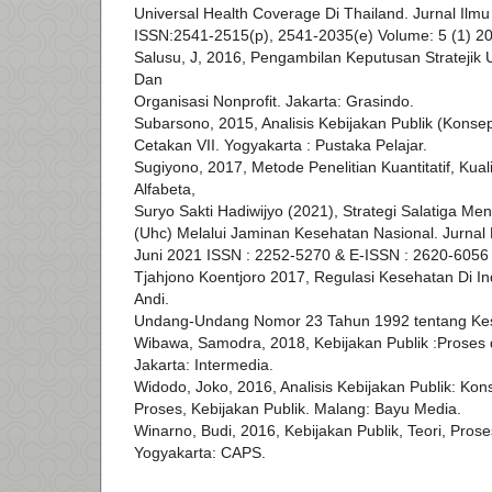
Universal Health Coverage Di Thailand. Jurnal Ilmu 
ISSN:2541-2515(p), 2541-2035(e) Volume: 5 (1) 202
Salusu, J, 2016, Pengambilan Keputusan Stratejik 
Dan
Organisasi Nonprofit. Jakarta: Grasindo.
Subarsono, 2015, Analisis Kebijakan Publik (Konsep,
Cetakan VII. Yogyakarta : Pustaka Pelajar.
Sugiyono, 2017, Metode Penelitian Kuantitatif, Kual
Alfabeta,
Suryo Sakti Hadiwijyo (2021), Strategi Salatiga Me
(Uhc) Melalui Jaminan Kesehatan Nasional. Jurnal Pe
Juni 2021 ISSN : 2252-5270 & E-ISSN : 2620-6056
Tjahjono Koentjoro 2017, Regulasi Kesehatan Di Ind
Andi.
Undang-Undang Nomor 23 Tahun 1992 tentang Ke
Wibawa, Samodra, 2018, Kebijakan Publik :Proses d
Jakarta: Intermedia.
Widodo, Joko, 2016, Analisis Kebijakan Publik: Kons
Proses, Kebijakan Publik. Malang: Bayu Media.
Winarno, Budi, 2016, Kebijakan Publik, Teori, Pros
Yogyakarta: CAPS.