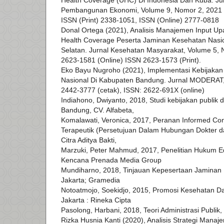
Health Coverage (UHC) Di Indonesia Dan Kuba. J
Pembangunan Ekonomi, Volume 9, Nomor 2, 2021
ISSN (Print) 2338-1051, ISSN (Online) 2777-0818
Donal Ortega (2021), Analisis Manajemen Input Up
Health Coverage Peserta Jaminan Kesehatan Nasio
Selatan. Jurnal Kesehatan Masyarakat, Volume 5, 
2623-1581 (Online) ISSN 2623-1573 (Print).
Eko Bayu Nugroho (2021), Implementasi Kebijaka
Nasional Di Kabupaten Bandung. Jurnal MODERAT,
2442-3777 (cetak), ISSN: 2622-691X (online)
Indiahono, Dwiyanto, 2018, Studi kebijakan publik 
Bandung, CV. Alfabeta,
Komalawati, Veronica, 2017, Peranan Informed Co
Terapeutik (Persetujuan Dalam Hubungan Dokter d
Citra Aditya Bakti,
Marzuki, Peter Mahmud, 2017, Penelitian Hukum Edi
Kencana Prenada Media Group
Mundiharno, 2018, Tinjauan Kepesertaan Jaminan 
Jakarta; Gramedia
Notoatmojo, Soekidjo, 2015, Promosi Kesehatan Da
Jakarta : Rineka Cipta
Pasolong, Harbani, 2018, Teori Administrasi Publik,
Rizka Husnia Kanti (2020), Analisis Strategi Man