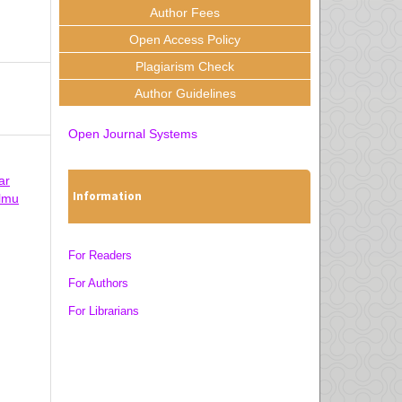
Author Fees
Open Access Policy
Plagiarism Check
Author Guidelines
Open Journal Systems
ar
Information
Ilmu
For Readers
For Authors
For Librarians