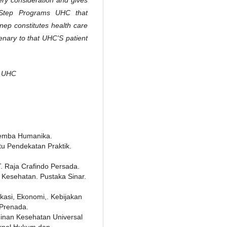
ery consideration and gives
n Step Programs UHC that
p constitutes health care
lenary to that UHC'S patient
 UHC
alemba Humanika.
tu Pendekatan Praktik.
T. Raja Crafindo Persada.
 Kesehatan. Pustaka Sinar.
ikasi, Ekonomi,. Kebijakan
 Prenada.
inan Kesehatan Universal