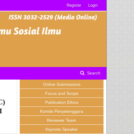
Register
Login
Search
Online Submissions
Focus and Scope
C)
Publication Ethics
I
Komite Penyelenggara
Reviewer Team
Keynote Speaker