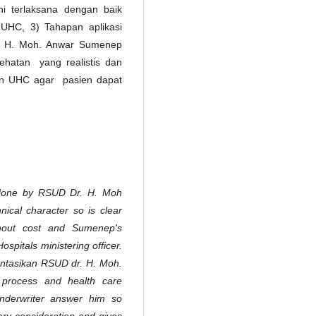
ni terlaksana dengan baik
HC, 3) Tahapan aplikasi
. H. Moh. Anwar Sumenep
hatan yang realistis dan
ien UHC agar pasien dapat
 done by RSUD Dr. H. Moh
ical character so is clear
thout cost and Sumenep's
ospitals ministering officer.
ntasikan RSUD dr. H. Moh.
process and health care
underwriter answer him so