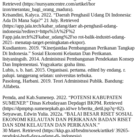
Retrieved (https://nursyamcentre.com/artikel/hor
izon/merantau_bagi_orang_madura).
Krisandini, Kalyca. 2022. “Daerah Penghasil Udang Di Indonesia:
Ada Di Mana Saja?” 21 July. Retrieved
(https://app.jala.tech/kabar_udang/daer ah-penghasil-udang-
indonesia?redirect=https%3A%2F%2
Fapp.jala.tech%2Fkabar_udang%2Fso rot-balik-industri-udang-
2021- menatap-target-peningkatan-ekspor).
Kusdiantoro. 2019. “Kinerjastdaa Pembangunan Perikanan Tangkap
Di Indonesia.” Sosial Ekonomi Kelautan Dan Perikanan.
listyaningsih. 2014. Administrasi Pembangunan Pendekatan Konsep
Dan Implementasi. Yogyakarta: graha ilmu.
Lubis, s. b. hari. 2015. Organisasi. pertama. edited by endang. r.
palupi. tanggerang selatan: universitas terbuka.
Pasolong, Harbani. 2019. Teori Administrasi Publik. Bandung:
Alfabeta.
Pemda, and Kab.Sumenep. 2022. “POTENSI KABUPATEN
SUMENEP.” Dinas Kebudayaan Depdagri BKPM. Retrieved
(https://dpmptsp.sumenepkab.go.id/we b/berita_detil.jsp?q=82).
Setyawan, Edwin Yulia. 2022a. “BALAI BESAR RISET SOSIAL
EKONOMI KELAUTAN DAN PERIKANAN BADAN RISET
DAN SDM KELAUTAN DAN PERIKANAN.”
30 Maret. Retrieved (https://kkp.go.id/brsdm/sosek/artikel/ 39265-
produksi-budi-daya-udang-di- indonesia).