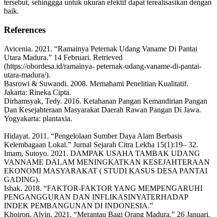
tersebut, sehinggga untuk ukuran efektif dapat terealisasikan dengan
baik.
References
Avicenia. 2021. “Ramainya Peternak Udang Vaname Di Pantai
Utara Madura.” 14 Februari. Retrieved
(https://obordesa.id/ramainya- peternak-udang-vaname-di-pantai-
utara-madura/).
Basrowi & Suwandi. 2008. Memahami Penelitian Kualitatif.
Jakarta: Rineka Cipta.
Dirhamsyak, Tedy. 2016. Ketahanan Pangan Kemandirian Pangan
Dan Kesejahteraan Masyarakat Daerah Rawan Pangan Di Jawa.
Yogyakarta: plantaxia.
Hidayat. 2011. “Pengelolaan Sumber Daya Alam Berbasis
Kelembagaan Lokal.” Jurnal Sejarah Citra Lekha 15(1):19– 32.
Imam, Sutoyo. 2021. DAMPAK USAHA TAMBAK UDANG
VANNAME DALAM MENINGKATKAN KESEJAHTERAAN
EKONOMI MASYARAKAT ( STUDI KASUS DESA PANTAI
GADING).
Ishak. 2018. “FAKTOR-FAKTOR YANG MEMPENGARUHI
PENGANGGURAN DAN INFLIKASINYATERHADAP
INDEK PEMBANGUNAN DI INDONESIA.”
Khoiron, Alvin. 2021. “Merantau Bagi Orang Madura.” 26 Januari.