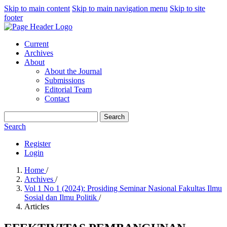
Skip to main content
Skip to main navigation menu
Skip to site
footer
Current
Archives
About
About the Journal
Submissions
Editorial Team
Contact
Search
Search
Register
Login
Home
/
Archives
/
Vol 1 No 1 (2024): Prosiding Seminar Nasional Fakultas Ilmu
Sosial dan Ilmu Politik
/
Articles