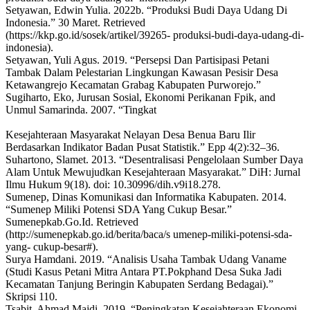
Setyawan, Edwin Yulia. 2022b. “Produksi Budi Daya Udang Di
Indonesia.” 30 Maret. Retrieved
(https://kkp.go.id/sosek/artikel/39265- produksi-budi-daya-udang-di-
indonesia).
Setyawan, Yuli Agus. 2019. “Persepsi Dan Partisipasi Petani
Tambak Dalam Pelestarian Lingkungan Kawasan Pesisir Desa
Ketawangrejo Kecamatan Grabag Kabupaten Purworejo.”
Sugiharto, Eko, Jurusan Sosial, Ekonomi Perikanan Fpik, and
Unmul Samarinda. 2007. “Tingkat
Kesejahteraan Masyarakat Nelayan Desa Benua Baru Ilir
Berdasarkan Indikator Badan Pusat Statistik.” Epp 4(2):32–36.
Suhartono, Slamet. 2013. “Desentralisasi Pengelolaan Sumber Daya
Alam Untuk Mewujudkan Kesejahteraan Masyarakat.” DiH: Jurnal
Ilmu Hukum 9(18). doi: 10.30996/dih.v9i18.278.
Sumenep, Dinas Komunikasi dan Informatika Kabupaten. 2014.
“Sumenep Miliki Potensi SDA Yang Cukup Besar.”
Sumenepkab.Go.Id. Retrieved
(http://sumenepkab.go.id/berita/baca/s umenep-miliki-potensi-sda-
yang- cukup-besar#).
Surya Hamdani. 2019. “Analisis Usaha Tambak Udang Vaname
(Studi Kasus Petani Mitra Antara PT.Pokphand Desa Suka Jadi
Kecamatan Tanjung Beringin Kabupaten Serdang Bedagai).”
Skripsi 110.
Tsabit, Ahmad Majdi. 2019. “Peningkatan Kesejahteraan Ekonomi