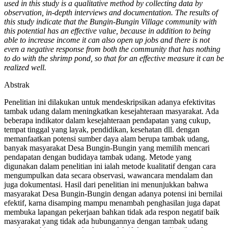
used in this study is a qualitative method by collecting data by
observation, in-depth interviews and documentation. The results of
this study indicate that the Bungin-Bungin Village community with
this potential has an effective value, because in addition to being
able to increase income it can also open up jobs and there is not
even a negative response from both the community that has nothing
to do with the shrimp pond, so that for an effective measure it can be
realized well.
Abstrak
Penelitian ini dilakukan untuk mendeskripsikan adanya efektivitas
tambak udang dalam meningkatkan kesejahteraan masyarakat. Ada
beberapa indikator dalam kesejahteraan pendapatan yang cukup,
tempat tinggal yang layak, pendidikan, kesehatan dll. dengan
memanfaatkan potensi sumber daya alam berupa tambak udang,
banyak masyarakat Desa Bungin-Bungin yang memilih mencari
pendapatan dengan budidaya tambak udang. Metode yang
digunakan dalam penelitian ini ialah metode kualitatif dengan cara
mengumpulkan data secara observasi, wawancara mendalam dan
juga dokumentasi. Hasil dari penelitian ini menunjukkan bahwa
masyarakat Desa Bungin-Bungin dengan adanya potensi ini bernilai
efektif, karna disamping mampu menambah penghasilan juga dapat
membuka lapangan pekerjaan bahkan tidak ada respon negatif baik
masyarakat yang tidak ada hubungannya dengan tambak udang