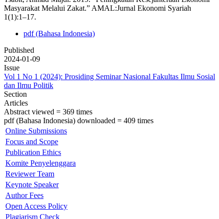
Masyarakat Melalui Zakat.” AMAL:Jurnal Ekonomi Syariah
1(1):1–17.
pdf (Bahasa Indonesia)
Published
2024-01-09
Issue
Vol 1 No 1 (2024): Prosiding Seminar Nasional Fakultas Ilmu Sosial
dan Ilmu Politik
Section
Articles
Abstract viewed = 369 times
pdf (Bahasa Indonesia) downloaded = 409 times
Online Submissions
Focus and Scope
Publication Ethics
Komite Penyelenggara
Reviewer Team
Keynote Speaker
Author Fees
Open Access Policy
Plagiarism Check