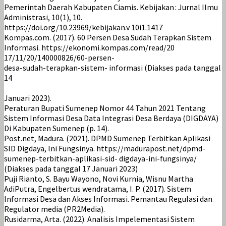
Pemerintah Daerah Kabupaten Ciamis. Kebijakan : Jurnal Ilmu
Administrasi, 10(1), 10.
https://doi.org/10.23969/kebijakan.v 10i1.1417
Kompas.com. (2017). 60 Persen Desa Sudah Terapkan Sistem
Informasi. https://ekonomi.kompas.com/read/20
17/11/20/140000826/60-persen-
desa-sudah-terapkan-sistem- informasi (Diakses pada tanggal
14
Januari 2023).
Peraturan Bupati Sumenep Nomor 44 Tahun 2021 Tentang
Sistem Informasi Desa Data Integrasi Desa Berdaya (DIGDAYA)
Di Kabupaten Sumenep (p. 14).
Post.net, Madura. (2021). DPMD Sumenep Terbitkan Aplikasi
SID Digdaya, Ini Fungsinya. https://madurapost.net/dpmd-
sumenep-terbitkan-aplikasi-sid- digdaya-ini-fungsinya/
(Diakses pada tanggal 17 Januari 2023)
Puji Rianto, S. Bayu Wayono, Novi Kurnia, Wisnu Martha
AdiPutra, Engelbertus wendratama, I. P. (2017). Sistem
Informasi Desa dan Akses Informasi. Pemantau Regulasi dan
Regulator media (PR2Media).
Rusidarma, Arta. (2022). Analisis Impelementasi Sistem