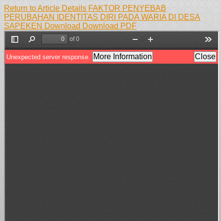
Return to Article Details
FAKTOR PENYEBAB
PERUBAHAN IDENTITAS DIRI PADA WARIA DI DESA
SAPEKEN
Download
Download PDF