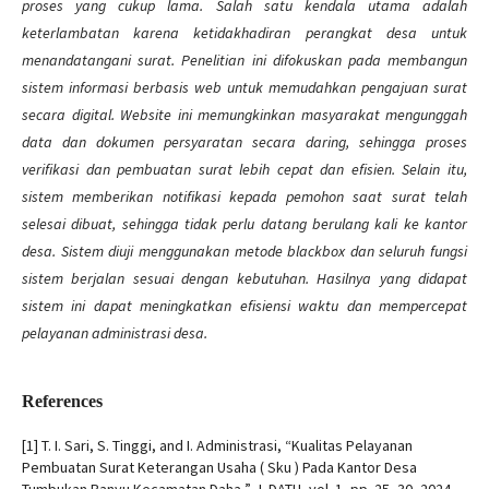
proses yang cukup lama. Salah satu kendala utama adalah
keterlambatan karena ketidakhadiran perangkat desa untuk
menandatangani surat. Penelitian ini difokuskan pada membangun
sistem informasi berbasis web untuk memudahkan pengajuan surat
secara digital. Website ini memungkinkan masyarakat mengunggah
data dan dokumen persyaratan secara daring, sehingga proses
verifikasi dan pembuatan surat lebih cepat dan efisien. Selain itu,
sistem memberikan notifikasi kepada pemohon saat surat telah
selesai dibuat, sehingga tidak perlu datang berulang kali ke kantor
desa. Sistem diuji menggunakan metode blackbox dan seluruh fungsi
sistem berjalan sesuai dengan kebutuhan. Hasilnya yang didapat
sistem ini dapat meningkatkan efisiensi waktu dan mempercepat
pelayanan administrasi desa.
References
[1] T. I. Sari, S. Tinggi, and I. Administrasi, “Kualitas Pelayanan
Pembuatan Surat Keterangan Usaha ( Sku ) Pada Kantor Desa
Tumbukan Banyu Kecamatan Daha,” J. DATU, vol. 1, pp. 25–30, 2024.