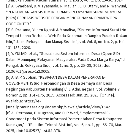
[2] A. Syaebani, D. V. Tyasmala, R. Maulani, E. D. Utami, and N. Wahyuni,
“PENGEMBANGAN SISTEM INFORMASI PELAYANAN SURAT MENYURAT
(SIRA) BERBASIS WEBSITE DENGAN MENGGUNAKAN FRAMEWORK
CODEIGNITER.”
[3] S. Pratama, Yusen Ngasti & Monalisa, “Sistem Informasi Surat Izin
Tempat Usaha Berbasis Web Pada Kecamatan Bangko Pusako-Rokan
Hilir,” J. Ilm. Rekayasa dan Manaj. Sist. Inf., vol. Vol. 6, no. No. 2, p. Hal.
131-138, 2020.
[4] Y. YULIADI et al., “Sosialisasi Sistem Informasi Desa (Open SID)
Dalam Menunjang Pelayanan Masyarakat Pada Desa Marga Karya,” J.
Pengabdi. Rekayasa Sist., vol. 1, no. 2, pp. 25–28, 2023, doi:
10.36761/jpres.v1i2.3005.
[5] A. B. P. Subhan, “KESIAPAN DESA DALAM PENERAPAN E-
GOVERNMENT(Studi Perbandingan di Desa Semaya dan Desa
Pegiringan Kabupaten Pemalang),” J. Adm. negara, vol. Volume 7
Nomor 2, pp. 161–175, 2019, Accessed: Jun. 29, 2025. [Online].
Available: https://e-
jurnal.lppmunsera.org/index.php/Sawala/article/view/1542
[6] Aji Permana, D. Nugraha, and D. P. Wati, “Implementasi E-
Goverment pada Sistem Informasi Pemerintahan Desa Kabupaten
Kuningan,” JITSI J. Ilm. Teknol. Sist. Inf., vol. 6, no. 1, pp. 66–76, Mar.
2025, doi: 10.62527/jitsi.6.1.378.