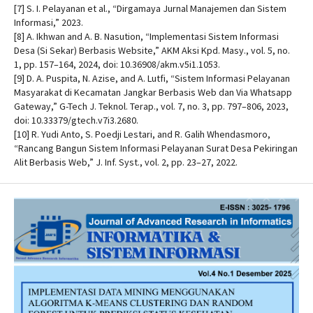
[7] S. I. Pelayanan et al., “Dirgamaya Jurnal Manajemen dan Sistem
Informasi,” 2023.
[8] A. Ikhwan and A. B. Nasution, “Implementasi Sistem Informasi
Desa (Si Sekar) Berbasis Website,” AKM Aksi Kpd. Masy., vol. 5, no.
1, pp. 157–164, 2024, doi: 10.36908/akm.v5i1.1053.
[9] D. A. Puspita, N. Azise, and A. Lutfi, “Sistem Informasi Pelayanan
Masyarakat di Kecamatan Jangkar Berbasis Web dan Via Whatsapp
Gateway,” G-Tech J. Teknol. Terap., vol. 7, no. 3, pp. 797–806, 2023,
doi: 10.33379/gtech.v7i3.2680.
[10] R. Yudi Anto, S. Poedji Lestari, and R. Galih Whendasmoro,
“Rancang Bangun Sistem Informasi Pelayanan Surat Desa Pekiringan
Alit Berbasis Web,” J. Inf. Syst., vol. 2, pp. 23–27, 2022.