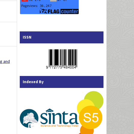
ISSN
ng and
Indexed By