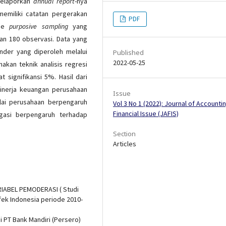
melaporkan
annual report
-nya
emiliki catatan pergerakan
PDF
ode
purposive sampling
yang
n 180 observasi. Data yang
nder yang diperoleh melalui
Published
2022-05-25
nakan teknik analisis regresi
 signifikansi 5%. Hasil dari
kinerja keuangan perusahaan
Issue
ilai perusahaan berpengaruh
Vol 3 No 1 (2022): Journal of Accounti
Financial Issue (JAFIS)
tigasi berpengaruh terhadap
Section
Articles
ARIABEL PEMODERASI ( Studi
fek Indonesia periode 2010-
i PT Bank Mandiri (Persero)