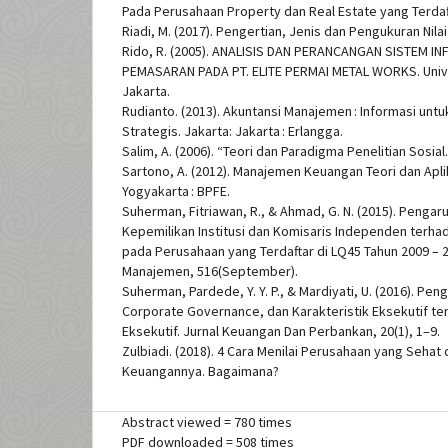
Pada Perusahaan Property dan Real Estate yang Terdaft
Riadi, M. (2017). Pengertian, Jenis dan Pengukuran Nila
Rido, R. (2005). ANALISIS DAN PERANCANGAN SISTEM I
PEMASARAN PADA PT. ELITE PERMAI METAL WORKS. Unive
Jakarta.
Rudianto. (2013). Akuntansi Manajemen : Informasi un
Strategis. Jakarta: Jakarta : Erlangga.
Salim, A. (2006). “Teori dan Paradigma Penelitian Sosial
Sartono, A. (2012). Manajemen Keuangan Teori dan Aplika
Yogyakarta : BPFE.
Suherman, Fitriawan, R., & Ahmad, G. N. (2015). Pengar
Kepemilikan Institusi dan Komisaris Independen terhad
pada Perusahaan yang Terdaftar di LQ45 Tahun 2009 – 20
Manajemen, 516(September).
Suherman, Pardede, Y. Y. P., & Mardiyati, U. (2016). Pe
Corporate Governance, dan Karakteristik Eksekutif t
Eksekutif. Jurnal Keuangan Dan Perbankan, 20(1), 1–9.
Zulbiadi. (2018). 4 Cara Menilai Perusahaan yang Sehat 
Keuangannya. Bagaimana?
Abstract viewed = 780 times
PDF downloaded = 508 times