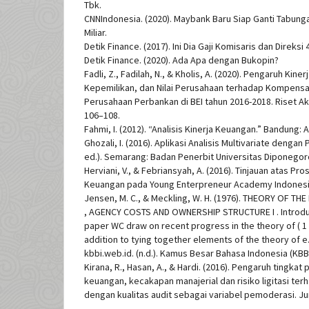
Tbk.
CNNIndonesia. (2020). Maybank Baru Siap Ganti Tabung
Miliar.
Detik Finance. (2017). Ini Dia Gaji Komisaris dan Direksi
Detik Finance. (2020). Ada Apa dengan Bukopin?
Fadli, Z., Fadilah, N., & Kholis, A. (2020). Pengaruh Kin
Kepemilikan, dan Nilai Perusahaan terhadap Kompensa
Perusahaan Perbankan di BEI tahun 2016-2018. Riset Aku
106–108.
Fahmi, I. (2012). “Analisis Kinerja Keuangan.” Bandung: 
Ghozali, I. (2016). Aplikasi Analisis Multivariate denga
ed.). Semarang: Badan Penerbit Universitas Diponegor
Herviani, V., & Febriansyah, A. (2016). Tinjauan atas P
Keuangan pada Young Enterpreneur Academy Indonesia 
Jensen, M. C., & Meckling, W. H. (1976). THEORY OF TH
, AGENCY COSTS AND OWNERSHIP STRUCTURE I . Introduc
paper WC draw on recent progress in the theory of ( 1 ) 
addition to tying together elements of the theory of e.
kbbi.web.id. (n.d.). Kamus Besar Bahasa Indonesia (KBBI
Kirana, R., Hasan, A., & Hardi. (2016). Pengaruh tingka
keuangan, kecakapan manajerial dan risiko ligitasi te
dengan kualitas audit sebagai variabel pemoderasi. Jur