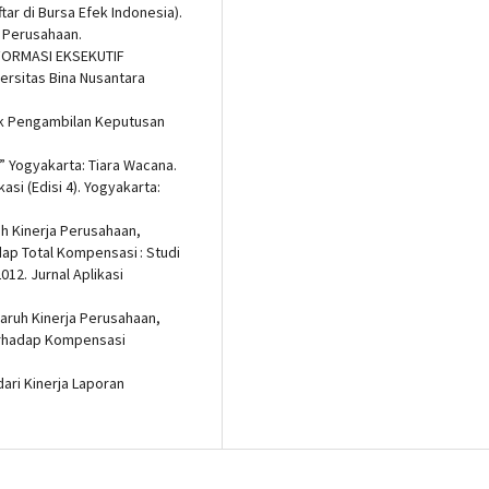
ar di Bursa Efek Indonesia).
i Perusahaan.
NFORMASI EKSEKUTIF
rsitas Bina Nusantara
tuk Pengambilan Keputusan
.” Yogyakarta: Tiara Wacana.
si (Edisi 4). Yogyakarta:
uh Kinerja Perusahaan,
ap Total Kompensasi : Studi
12. Jurnal Aplikasi
ngaruh Kinerja Perusahaan,
erhadap Kompensasi
dari Kinerja Laporan