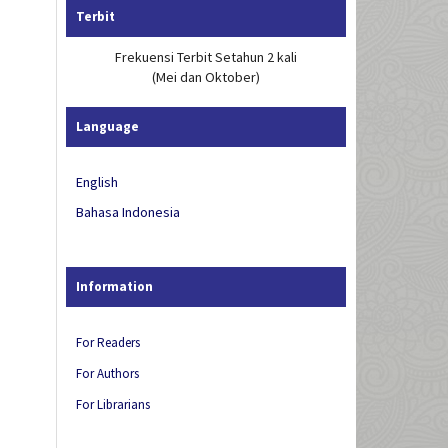
Terbit
Frekuensi Terbit Setahun 2 kali
(Mei dan Oktober)
Language
English
Bahasa Indonesia
Information
For Readers
For Authors
For Librarians