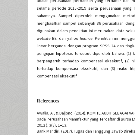
adalah perusahaan perbankan yang terdaftar dan 
selama periode 2015-2019 serta perusahaan yang m
sahamnya. Sampel diperoleh menggunakan met
menghasilkan sampel sebanyak 36 perusahaan denga
digunakan dalam penelitian ini merupakan data seku
website
BEI dan yahoo
finance
. Penelitian ini menggu
linear berganda dengan program SPSS 24 dan tingkat
pengujian hipotesis tersebut diperoleh bahwa: (1) 
berpengaruh terhadap kompensasi eksekutif, (2) n
terhadap kompensasi eksekutif, dan (3) risiko li
kompensasi eksekutif.
References
Awalia, A., & Daljono. (2014). KOMITE AUDIT SEBAGAI V
pada Perusahaan Manufaktur yang Terdaftar di Bursa E
2012 ). 3(3), 1–13.
Bank Mandiri. (2017). Tugas dan Tanggung Jawab Direks