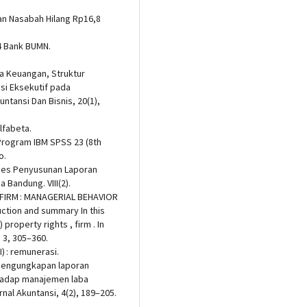
an Nasabah Hilang Rp16,8
 4 Bank BUMN.
erja Keuangan, Struktur
si Eksekutif pada
ntansi Dan Bisnis, 20(1),
Alfabeta.
n Program IBM SPSS 23 (8th
o.
roses Penyusunan Laporan
Bandung. VIII(2).
E FIRM : MANAGERIAL BEHAVIOR
tion and summary In this
property rights , firm . In
 3, 305–360.
) : remunerasi.
t pengungkapan laporan
rhadap manajemen laba
nal Akuntansi, 4(2), 189–205.