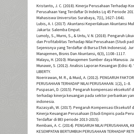
Kristanto, J. C. (2018). Kinerja Perusahaan Terhadap 
Perusahaan Yang Terdaftar Di Indeks Lq 45 Periode 2012
Mahasiswa Universitas Surabaya, 7(1), 1627–1641.
Lubis, A. I. (2017). Akuntansi Keperilakuan Akuntansi Mul
Jakarta: Salemba Empat.
Lumoly, S., Murni, S., & Untu, V. N. (2018). Pengaruh Li
dan Profitabilitas Terhadap Nilai Perusahaan (Studi p
Sejenisnya yang Terdaftar di Bursa Efek Indonesia). Ju
Manajemen, Bisnis Dan Akuntansi, 6(3), 1108–1117.
Malayu, H. (2010). Manajemen Sumber daya Manusia. Ja
Munawir, S. (2012). Analisis Laporan Keuangan (Edisi 4)
LIBERTY.
Noerirawan, M. R., & Muid, A. (2012). PENGARUH FAKT
PERUSAHAAN TERHADAP NILAI PERUSAHAAN. 1(2), 1–8.
Puspasari, D. (2015). Pengaruh kompensasi eksekutif d
terhadap kinerja keuangan pada sektor perbankan yang
indonesia.
Razasyah, W. (2017). Pengaruh Kompensasi Eksekutif 
Kinerja Keuangan Perusahaan (Studi Empiris pada Per
Terdaftar di BEI periode 2013-2015).
Rembani, A. C. (2014). PENGARUH NILAI PERUSAHAAN, 
KESEMPATAN BERTUMBUH PERUSAHAAN TERHADAP RETUR