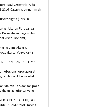
Kompensasi Eksekutif Pada
-2016. Calyptra: Jurnal Ilmiah
tiparadigma (Edisi 3).
kuiditas, Ukuran Perusahaan
ada Perusahaan Logam dan
rnal Riset Ekonomi,
karta: Bumi Aksara.
. Yogyakarta: Yogyakarta:
OR INTERNAL DAN EKSTERNAL
an efesiensi operasional
 terdaftar di bursa efek
dan Ukuran Perusahaan pada
usahaan Manufaktur yang
KINERJA PERUSAHAAN, DAN
N SAHAM (Studi Empiris