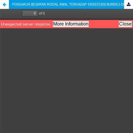
PENGARUH BESARAN MODAL AWAL TERHADAP EKSISTENSI BUMDES DI KABUPATEN SUMENEP