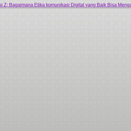
asi Z; Bagaimana Etika komunikasi Digital yang Baik Bisa Men