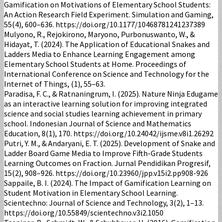
Gamification on Motivations of Elementary School Students:
An Action Research Field Experiment. Simulation and Gaming,
55(4), 600–636. https://doi.org/10.1177/10468781241237389
Mulyono, R., Rejokirono, Maryono, Purbonuswanto, W., &
Hidayat, T. (2024). The Application of Educational Snakes and
Ladders Media to Enhance Learning Engagement among
Elementary School Students at Home. Proceedings of
International Conference on Science and Technology for the
Internet of Things, (1), 55–63.
Paradisa, F. C., & Ratnaningrum, I. (2025). Nature Ninja Edugame
as an interactive learning solution for improving integrated
science and social studies learning achievement in primary
school. Indonesian Journal of Science and Mathematics
Education, 8(1), 170. https://doi.org/10.24042/ijsme.v8i1.26292
Putri, Y. M., & Andaryani, E. T. (2025). Development of Snake and
Ladder Board Game Media to Improve Fifth-Grade Students
Learning Outcomes on Fraction. Jurnal Pendidikan Progresif,
15(2), 908–926. https://doi.org/10.23960/jpp.v15i2.pp908-926
Sappaile, B. I. (2024). The Impact of Gamification Learning on
Student Motivation in Elementary School Learning.
Scientechno: Journal of Science and Technology, 3(2), 1–13.
https://doi.org/10.55849/scientechno.v3i2.1050