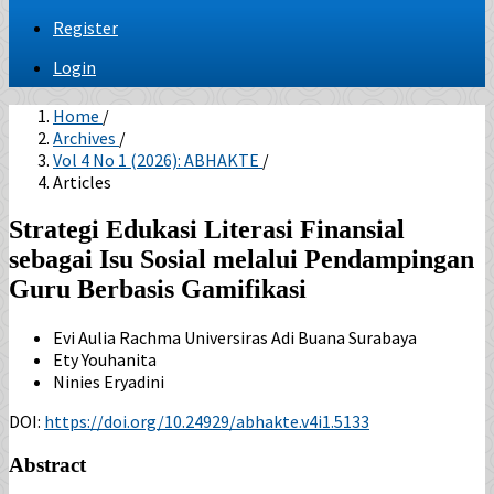
Register
Login
Home
/
Archives
/
Vol 4 No 1 (2026): ABHAKTE
/
Articles
Strategi Edukasi Literasi Finansial
sebagai Isu Sosial melalui Pendampingan
Guru Berbasis Gamifikasi
Evi Aulia Rachma
Universiras Adi Buana Surabaya
Ety Youhanita
Ninies Eryadini
DOI:
https://doi.org/10.24929/abhakte.v4i1.5133
Abstract