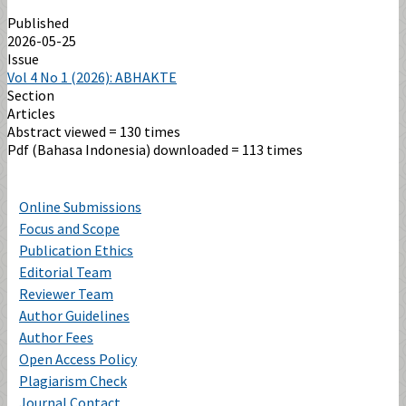
Published
2026-05-25
Issue
Vol 4 No 1 (2026): ABHAKTE
Section
Articles
Abstract viewed = 130 times
Pdf (Bahasa Indonesia) downloaded = 113 times
Online Submissions
Focus and Scope
Publication Ethics
Editorial Team
Reviewer Team
Author Guidelines
Author Fees
Open Access Policy
Plagiarism Check
Journal Contact