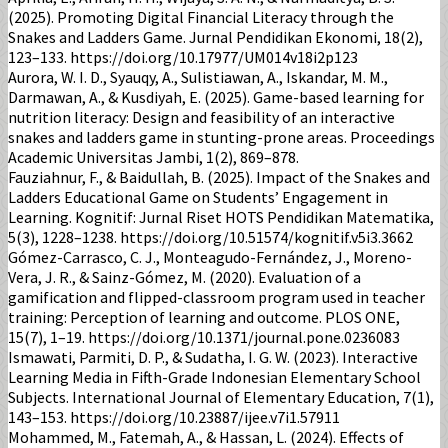
(2025). Promoting Digital Financial Literacy through the
Snakes and Ladders Game. Jurnal Pendidikan Ekonomi, 18(2),
123–133. https://doi.org/10.17977/UM014v18i2p123
Aurora, W. I. D., Syauqy, A., Sulistiawan, A., Iskandar, M. M.,
Darmawan, A., & Kusdiyah, E. (2025). Game-based learning for
nutrition literacy: Design and feasibility of an interactive
snakes and ladders game in stunting-prone areas. Proceedings
Academic Universitas Jambi, 1(2), 869–878.
Fauziahnur, F., & Baidullah, B. (2025). Impact of the Snakes and
Ladders Educational Game on Students’ Engagement in
Learning. Kognitif: Jurnal Riset HOTS Pendidikan Matematika,
5(3), 1228–1238. https://doi.org/10.51574/kognitif.v5i3.3662
Gómez-Carrasco, C. J., Monteagudo-Fernández, J., Moreno-
Vera, J. R., & Sainz-Gómez, M. (2020). Evaluation of a
gamification and flipped-classroom program used in teacher
training: Perception of learning and outcome. PLOS ONE,
15(7), 1–19. https://doi.org/10.1371/journal.pone.0236083
Ismawati, Parmiti, D. P., & Sudatha, I. G. W. (2023). Interactive
Learning Media in Fifth-Grade Indonesian Elementary School
Subjects. International Journal of Elementary Education, 7(1),
143–153. https://doi.org/10.23887/ijee.v7i1.57911
Mohammed, M., Fatemah, A., & Hassan, L. (2024). Effects of