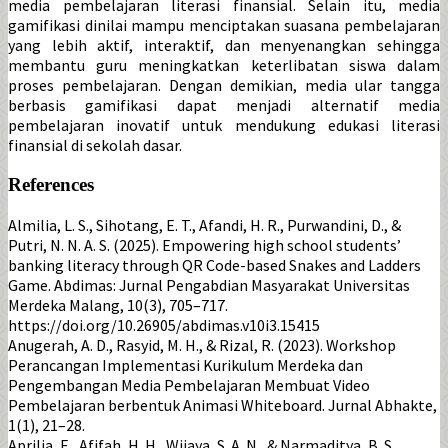
media pembelajaran literasi finansial. Selain itu, media
gamifikasi dinilai mampu menciptakan suasana pembelajaran
yang lebih aktif, interaktif, dan menyenangkan sehingga
membantu guru meningkatkan keterlibatan siswa dalam
proses pembelajaran. Dengan demikian, media ular tangga
berbasis gamifikasi dapat menjadi alternatif media
pembelajaran inovatif untuk mendukung edukasi literasi
finansial di sekolah dasar.
References
Almilia, L. S., Sihotang, E. T., Afandi, H. R., Purwandini, D., &
Putri, N. N. A. S. (2025). Empowering high school students’
banking literacy through QR Code-based Snakes and Ladders
Game. Abdimas: Jurnal Pengabdian Masyarakat Universitas
Merdeka Malang, 10(3), 705–717.
https://doi.org/10.26905/abdimas.v10i3.15415
Anugerah, A. D., Rasyid, M. H., & Rizal, R. (2023). Workshop
Perancangan Implementasi Kurikulum Merdeka dan
Pengembangan Media Pembelajaran Membuat Video
Pembelajaran berbentuk Animasi Whiteboard. Jurnal Abhakte,
1(1), 21–28.
Aprilia, E., Afifah, H. H., Wijaya, S. A. N., & Narmaditya, B. S.