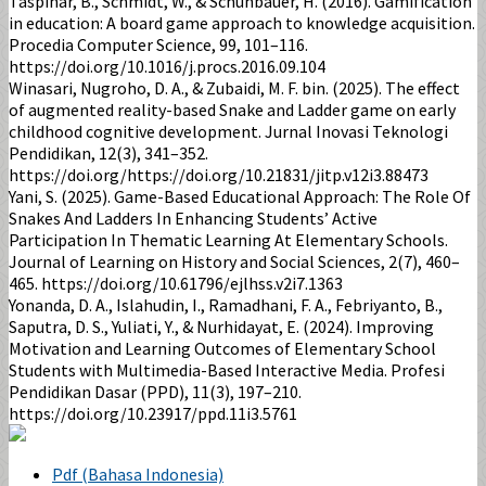
Taspinar, B., Schmidt, W., & Schuhbauer, H. (2016). Gamification
in education: A board game approach to knowledge acquisition.
Procedia Computer Science, 99, 101–116.
https://doi.org/10.1016/j.procs.2016.09.104
Winasari, Nugroho, D. A., & Zubaidi, M. F. bin. (2025). The effect
of augmented reality-based Snake and Ladder game on early
childhood cognitive development. Jurnal Inovasi Teknologi
Pendidikan, 12(3), 341–352.
https://doi.org/https://doi.org/10.21831/jitp.v12i3.88473
Yani, S. (2025). Game-Based Educational Approach: The Role Of
Snakes And Ladders In Enhancing Students’ Active
Participation In Thematic Learning At Elementary Schools.
Journal of Learning on History and Social Sciences, 2(7), 460–
465. https://doi.org/10.61796/ejlhss.v2i7.1363
Yonanda, D. A., Islahudin, I., Ramadhani, F. A., Febriyanto, B.,
Saputra, D. S., Yuliati, Y., & Nurhidayat, E. (2024). Improving
Motivation and Learning Outcomes of Elementary School
Students with Multimedia-Based Interactive Media. Profesi
Pendidikan Dasar (PPD), 11(3), 197–210.
https://doi.org/10.23917/ppd.11i3.5761
Pdf (Bahasa Indonesia)