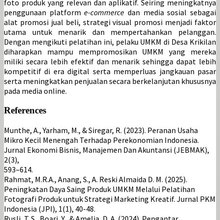
foto produk yang relevan dan aplikatif. Seiring meningkatnya
penggunaan platform
e-commerce
dan media sosial sebagai
alat promosi jual beli, strategi visual promosi menjadi faktor
utama untuk menarik dan mempertahankan pelanggan.
Dengan mengikuti pelatihan ini, pelaku UMKM di Desa Krikilan
diharapkan mampu mempromosikan UMKM yang mereka
miliki secara lebih efektif dan menarik sehingga dapat lebih
kompetitif di era digital serta memperluas jangkauan pasar
serta meningkatkan penjualan secara berkelanjutan khususnya
pada media online.
References
Munthe, A., Yarham, M., & Siregar, R. (2023). Peranan Usaha
Mikro Kecil Menengah Terhadap Perekonomian Indonesia.
Jurnal Ekonomi Bisnis, Manajemen Dan Akuntansi (JEBMAK),
2(3),
593–614.
Rahmat, M.R.A., Anang, S., A. Reski Almaida D. M. (2025).
Peningkatan Daya Saing Produk UMKM Melalui Pelatihan
Fotografi Produk untuk Strategi Marketing Kreatif. Jurnal PKM
Indonesia (JPI), 1(1), 40-48.
Rusli, T. S., Boari, Y., & Amelia, D. A. (2024). Pengantar