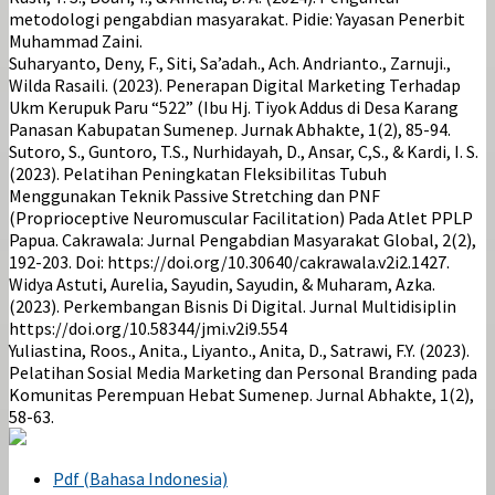
metodologi pengabdian masyarakat. Pidie: Yayasan Penerbit
Muhammad Zaini.
Suharyanto, Deny, F., Siti, Sa’adah., Ach. Andrianto., Zarnuji.,
Wilda Rasaili. (2023). Penerapan Digital Marketing Terhadap
Ukm Kerupuk Paru “522” (Ibu Hj. Tiyok Addus di Desa Karang
Panasan Kabupatan Sumenep. Jurnak Abhakte, 1(2), 85-94.
Sutoro, S., Guntoro, T.S., Nurhidayah, D., Ansar, C,S., & Kardi, I. S.
(2023). Pelatihan Peningkatan Fleksibilitas Tubuh
Menggunakan Teknik Passive Stretching dan PNF
(Proprioceptive Neuromuscular Facilitation) Pada Atlet PPLP
Papua. Cakrawala: Jurnal Pengabdian Masyarakat Global, 2(2),
192-203. Doi: https://doi.org/10.30640/cakrawala.v2i2.1427.
Widya Astuti, Aurelia, Sayudin, Sayudin, & Muharam, Azka.
(2023). Perkembangan Bisnis Di Digital. Jurnal Multidisiplin
https://doi.org/10.58344/jmi.v2i9.554
Yuliastina, Roos., Anita., Liyanto., Anita, D., Satrawi, F.Y. (2023).
Pelatihan Sosial Media Marketing dan Personal Branding pada
Komunitas Perempuan Hebat Sumenep. Jurnal Abhakte, 1(2),
58-63.
Pdf (Bahasa Indonesia)