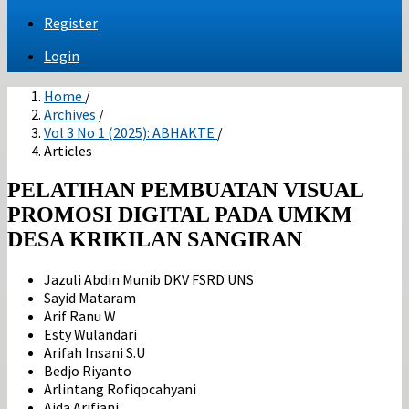
Register
Login
Home
/
Archives
/
Vol 3 No 1 (2025): ABHAKTE
/
Articles
PELATIHAN PEMBUATAN VISUAL
PROMOSI DIGITAL PADA UMKM
DESA KRIKILAN SANGIRAN
Jazuli Abdin Munib
DKV FSRD UNS
Sayid Mataram
Arif Ranu W
Esty Wulandari
Arifah Insani S.U
Bedjo Riyanto
Arlintang Rofiqocahyani
Aida Arifiani