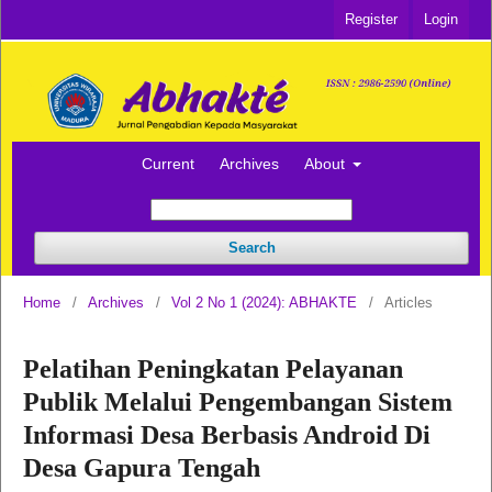
Register
Login
Current
Archives
About
Search
Home
/
Archives
/
Vol 2 No 1 (2024): ABHAKTE
/
Articles
Pelatihan Peningkatan Pelayanan
Publik Melalui Pengembangan Sistem
Informasi Desa Berbasis Android Di
Desa Gapura Tengah