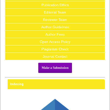
Publication Ethics
Editorial Team
Reviewer Team
Author Guidelines
Author Fees
Open Access Policy
Plagiarism Check
Journal Contact
Make a Submission
Indexing